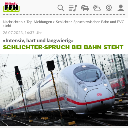
Playlist
Staupilot
Wetter
Webcam
Mein
Nachrichten
>
Top-Meldungen
>
Schlichter-Spruch zwischen Bahn und EVG
steht
26.07.2023, 16:37 Uhr
«Intensiv, hart und langwierig»
SCHLICHTER-SPRUCH BEI BAHN STEHT