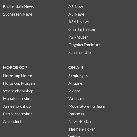
Rhein-Main News
A3 News
Südhessen News
A5 News
A661 News
Günstig tanken
Parkhäuser
Flugplan Frankfurt
Schulausfälle
HOROSKOP
ON AIR
Horoskop Heute
Sendungen
Horoskop Morgen
Aktionen
Wochenhoroskop
Videos
Monatshoroskop
Webcams
Jahreshoroskop
Moderatoren & Team
Partnerhoroskop
Podcasts
Aszendent
News-Podcast
Themen-Ticker