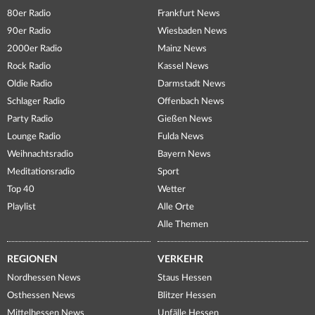
80er Radio
Frankfurt News
90er Radio
Wiesbaden News
2000er Radio
Mainz News
Rock Radio
Kassel News
Oldie Radio
Darmstadt News
Schlager Radio
Offenbach News
Party Radio
Gießen News
Lounge Radio
Fulda News
Weihnachtsradio
Bayern News
Meditationsradio
Sport
Top 40
Wetter
Playlist
Alle Orte
Alle Themen
REGIONEN
VERKEHR
Nordhessen News
Staus Hessen
Osthessen News
Blitzer Hessen
Mittelhessen News
Unfälle Hessen