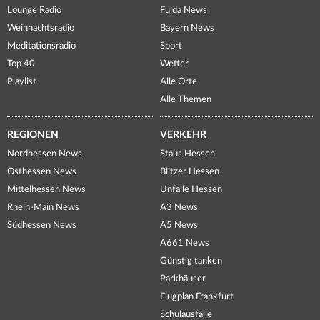
Lounge Radio
Fulda News
Weihnachtsradio
Bayern News
Meditationsradio
Sport
Top 40
Wetter
Playlist
Alle Orte
Alle Themen
REGIONEN
VERKEHR
Nordhessen News
Staus Hessen
Osthessen News
Blitzer Hessen
Mittelhessen News
Unfälle Hessen
Rhein-Main News
A3 News
Südhessen News
A5 News
A661 News
Günstig tanken
Parkhäuser
Flugplan Frankfurt
Schulausfälle