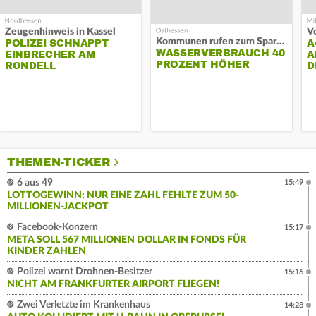
Zeugenhinweis in Kassel
Kommunen rufen zum Sparen auf
POLIZEI SCHNAPPT
A
WASSERVERBRAUCH 40
EINBRECHER AM
A
PROZENT HÖHER
RONDELL
D
THEMEN-TICKER
6 aus 49
15:49
LOTTOGEWINN: NUR EINE ZAHL FEHLTE ZUM 50-
MILLIONEN-JACKPOT
Facebook-Konzern
15:17
META SOLL 567 MILLIONEN DOLLAR IN FONDS FÜR
KINDER ZAHLEN
Polizei warnt Drohnen-Besitzer
15:16
NICHT AM FRANKFURTER AIRPORT FLIEGEN!
Zwei Verletzte im Krankenhaus
14:28