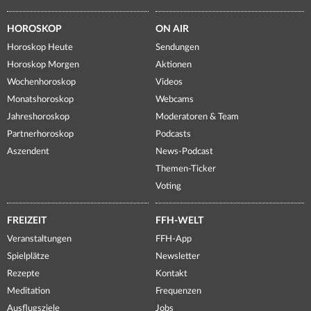
HOROSKOP
ON AIR
Horoskop Heute
Sendungen
Horoskop Morgen
Aktionen
Wochenhoroskop
Videos
Monatshoroskop
Webcams
Jahreshoroskop
Moderatoren & Team
Partnerhoroskop
Podcasts
Aszendent
News-Podcast
Themen-Ticker
Voting
FREIZEIT
FFH-WELT
Veranstaltungen
FFH-App
Spielplätze
Newsletter
Rezepte
Kontakt
Meditation
Frequenzen
Ausflugsziele
Jobs