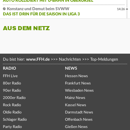
AUTO KOLLIDIERT MIT U-BAHN IN OBERURSEL
Konstanz und Demut beim SVWW
14:26
DAS IST DRIN FÜR DIE SAISON IN LIGA 3
AUS DEM NETZ
Du bist hier:
www.FFH.de
>>>
Nachrichten
>>>
Top-Meldungen
RADIO
NEWS
FFH Live
Hessen News
80er Radio
Frankfurt News
90er Radio
Wiesbaden News
2000er Radio
Mainz News
Rock Radio
Kassel News
Oldie Radio
Darmstadt News
Schlager Radio
Offenbach News
Party Radio
Gießen News