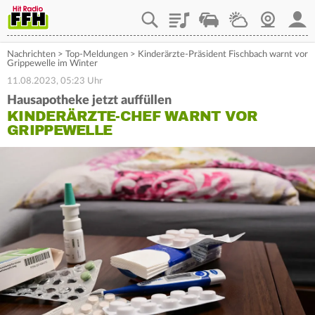
Playlist
Staupilot
Wetter
Webcam
Mein
Nachrichten
>
Top-Meldungen
>
Kinderärzte-Präsident Fischbach warnt vor
Grippewelle im Winter
11.08.2023, 05:23 Uhr
Hausapotheke jetzt auffüllen
KINDERÄRZTE-CHEF WARNT VOR
GRIPPEWELLE