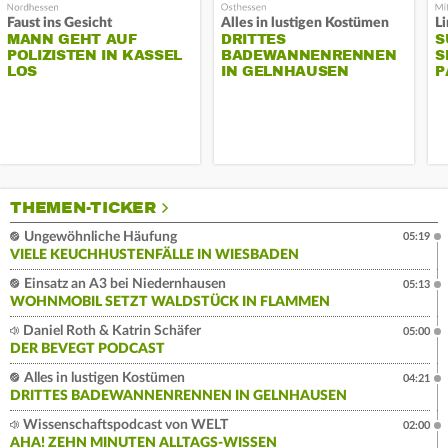
Faust ins Gesicht
Alles in lustigen Kostümen
MANN GEHT AUF
DRITTES
S
POLIZISTEN IN KASSEL
BADEWANNENRENNEN
S
LOS
IN GELNHAUSEN
P
THEMEN-TICKER
Ungewöhnliche Häufung
05:19
VIELE KEUCHHUSTENFÄLLE IN WIESBADEN
Einsatz an A3 bei Niedernhausen
05:13
WOHNMOBIL SETZT WALDSTÜCK IN FLAMMEN
Daniel Roth & Katrin Schäfer
05:00
DER BEVEGT PODCAST
Alles in lustigen Kostümen
04:21
DRITTES BADEWANNENRENNEN IN GELNHAUSEN
Wissenschaftspodcast von WELT
02:00
AHA! ZEHN MINUTEN ALLTAGS-WISSEN