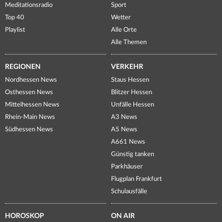
Meditationsradio
Sport
Top 40
Wetter
Playlist
Alle Orte
Alle Themen
REGIONEN
VERKEHR
Nordhessen News
Staus Hessen
Osthessen News
Blitzer Hessen
Mittelhessen News
Unfälle Hessen
Rhein-Main News
A3 News
Südhessen News
A5 News
A661 News
Günstig tanken
Parkhäuser
Flugplan Frankfurt
Schulausfälle
HOROSKOP
ON AIR