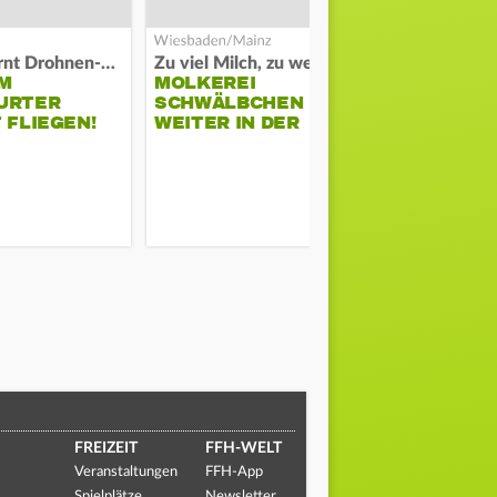
Polizei warnt Drohnen-Besitzer
Zu viel Milch, zu wenig Abnehme
M
MOLKEREI
DARMSTAD
URTER
SCHWÄLBCHEN
ERKÄMPFT
 FLIEGEN!
WEITER IN DER
GEGEN KI
KRISE
FREIZEIT
FFH-WELT
Veranstaltungen
FFH-App
Spielplätze
Newsletter