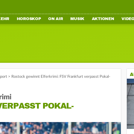
KEHR
HOROSKOP
ON AIR
MUSIK
AKTIONEN
VIDE
A
port
>
Rostock gewinnt Elferkrimi: FSV Frankfurt verpasst Pokal-
rimi
VERPASST POKAL-