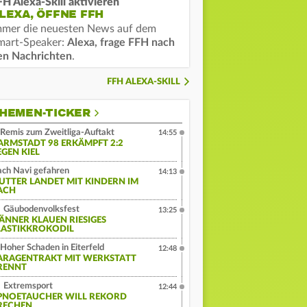
FH Alexa-Skill aktivieren
LEXA, ÖFFNE FFH
mmer die neuesten News auf dem
mart-Speaker:
Alexa, frage FFH nach
en Nachrichten
.
FFH ALEXA-SKILL
HEMEN-TICKER
Remis zum Zweitliga-Auftakt
14:55
ARMSTADT 98 ERKÄMPFT 2:2
EGEN KIEL
ch Navi gefahren
14:13
UTTER LANDET MIT KINDERN IM
ACH
Gäubodenvolksfest
13:25
ÄNNER KLAUEN RIESIGES
LASTIKKROKODIL
Hoher Schaden in Eiterfeld
12:48
ARAGENTRAKT MIT WERKSTATT
RENNT
Extremsport
12:44
PNOETAUCHER WILL REKORD
RECHEN