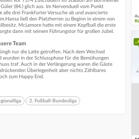
essen vor 7374 Zuschauern im Stadion am Bornheimer
 Güler (84.) glich aus. Im Nervenduell vom Punkt
alle drei Frankfurter Versuche ab und avancierte
Au
m.Hansa ließ den Platzherren zu Beginn in einem von
R
llbesitz. McLemore hatte mit einem Kopfball die erste
orgte dann mit seinem Führungstor für großen Jubel.
essere Team
Singh nur die Latte getroffen. Nach dem Wechsel
d wurden in der Schlussphase für die Bemühungen
huss traf. Auch in der Verlängerung waren die Gäste
 drückenden Überlegenheit aber nichts Zählbares
nnoch zum Happy End.
gionalliga
2. Fußball-Bundesliga