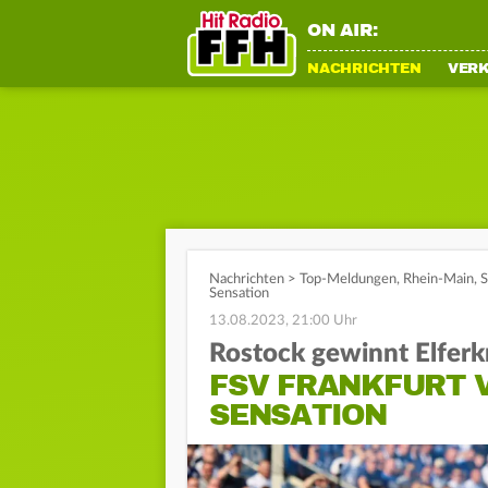
ON AIR:
NACHRICHTEN
VER
Nachrichten
>
Top-Meldungen
,
Rhein-Main
,
S
Sensation
13.08.2023, 21:00 Uhr
Rostock gewinnt Elferk
FSV FRANKFURT 
SENSATION