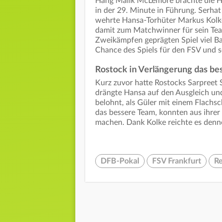
Hang Malik McLemore brachte die H
in der 29. Minute in Führung. Serhat
wehrte Hansa-Torhüter Markus Kolke 
damit zum Matchwinner für sein Tea
Zweikämpfen geprägten Spiel viel Ba
Chance des Spiels für den FSV und s
Rostock in Verlängerung das b
Kurz zuvor hatte Rostocks Sarpreet 
drängte Hansa auf den Ausgleich un
belohnt, als Güler mit einem Flachsc
das bessere Team, konnten aus ihrer
machen. Dank Kolke reichte es de
DFB-Pokal
FSV Frankfurt
Re