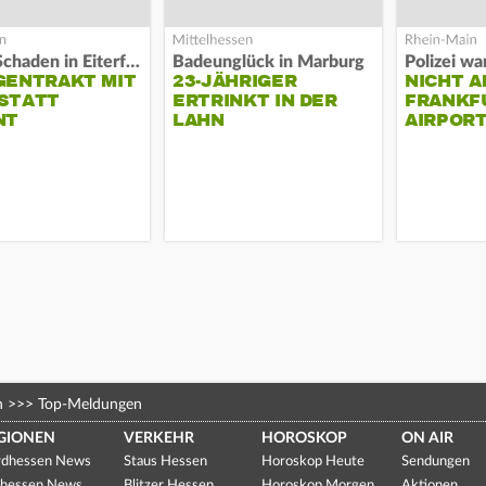
Hoher Schaden in Eiterfeld
Badeunglück in Marburg
GENTRAKT MIT
23-JÄHRIGER
NICHT A
STATT
ERTRINKT IN DER
FRANKF
NT
LAHN
AIRPORT
n
>>>
Top-Meldungen
GIONEN
VERKEHR
HOROSKOP
ON AIR
dhessen News
Staus Hessen
Horoskop Heute
Sendungen
hessen News
Blitzer Hessen
Horoskop Morgen
Aktionen