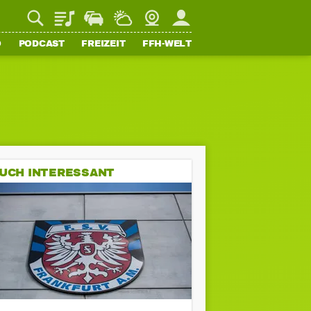
Playlist
Staupilot
Wetter
Webcam
Mein FFH
O
PODCAST
FREIZEIT
FFH-WELT
UCH INTERESSANT