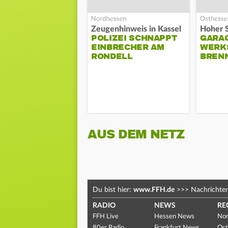
Zeugenhinweis in Kassel
POLIZEI SCHNAPPT
GARA
EINBRECHER AM
WERK
RONDELL
BREN
AUS DEM NETZ
Du bist hier:
www.FFH.de
>>>
Nachrichte
RADIO
NEWS
RE
FFH Live
Hessen News
Nor
80er Radio
Frankfurt News
Ost