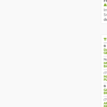
F
A
I
S
d
T
D
G
Na
M
B
M
P
G
B
A
B