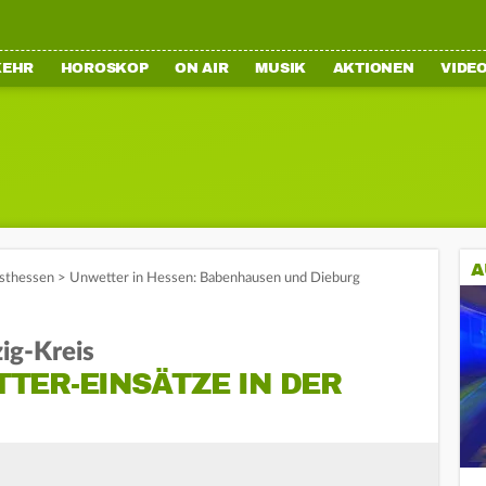
KEHR
HOROSKOP
ON AIR
MUSIK
AKTIONEN
VIDE
A
sthessen
>
Unwetter in Hessen: Babenhausen und Dieburg
ig-Kreis
TER-EINSÄTZE IN DER