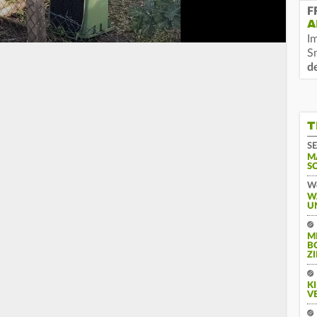
F
A
I
S
d
T
SE
M
S
We
W
U
M
B
Z
K
V