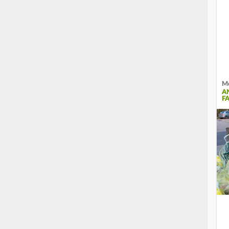
Me
A
F