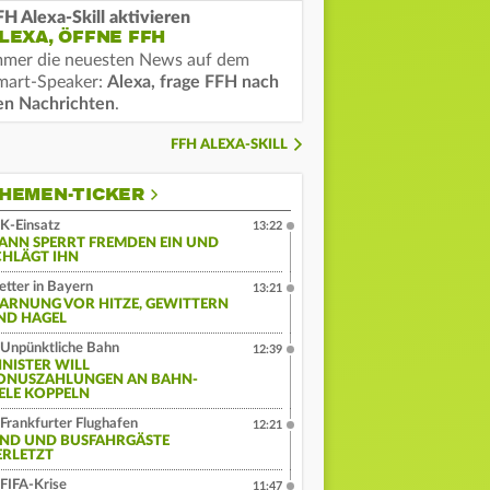
FH Alexa-Skill aktivieren
LEXA, ÖFFNE FFH
mmer die neuesten News auf dem
mart-Speaker:
Alexa, frage FFH nach
en Nachrichten
.
FFH ALEXA-SKILL
HEMEN-TICKER
K-Einsatz
13:22
ANN SPERRT FREMDEN EIN UND
CHLÄGT IHN
tter in Bayern
13:21
ARNUNG VOR HITZE, GEWITTERN
ND HAGEL
Unpünktliche Bahn
12:39
INISTER WILL
ONUSZAHLUNGEN AN BAHN-
IELE KOPPELN
Frankfurter Flughafen
12:21
IND UND BUSFAHRGÄSTE
ERLETZT
FIFA-Krise
11:47