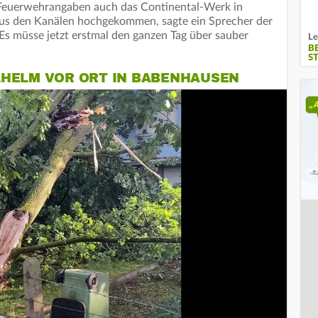
h Feuerwehrangaben auch das Continental-Werk in
us den Kanälen hochgekommen, sagte ein Sprecher der
s müsse jetzt erstmal den ganzen Tag über sauber
Le
B
S
LHELM VOR ORT IN BABENHAUSEN