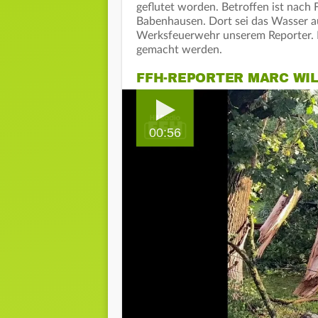
geflutet worden. Betroffen ist nac
Babenhausen. Dort sei das Wasser a
Werksfeuerwehr unserem Reporter. E
gemacht werden.
FFH-REPORTER MARC WI
00:56