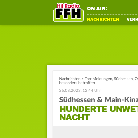
ON AIR:
NACHRICHTEN
VER
Nachrichten
>
Top-Meldungen
,
Südhessen
,
O
besonders betroffen
26.08.2023, 12:44 Uhr
Südhessen & Main-Kinz
HUNDERTE UNWET
NACHT