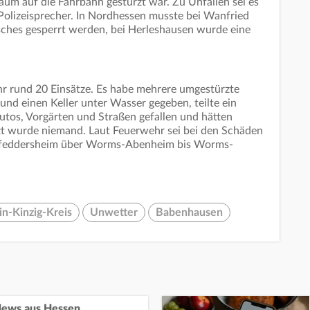
aum auf die Fahrbahn gestürzt war. Zu Unfällen sei es
Polizeisprecher. In Nordhessen musste bei Wanfried
sches gesperrt werden, bei Herleshausen wurde eine
 rund 20 Einsätze. Es habe mehrere umgestürzte
und einen Keller unter Wasser gegeben, teilte ein
utos, Vorgärten und Straßen gefallen und hätten
t wurde niemand. Laut Feuerwehr sei bei den Schäden
-Pfeddersheim über Worms-Abenheim bis Worms-
n-Kinzig-Kreis
Unwetter
Babenhausen
ews aus Hessen