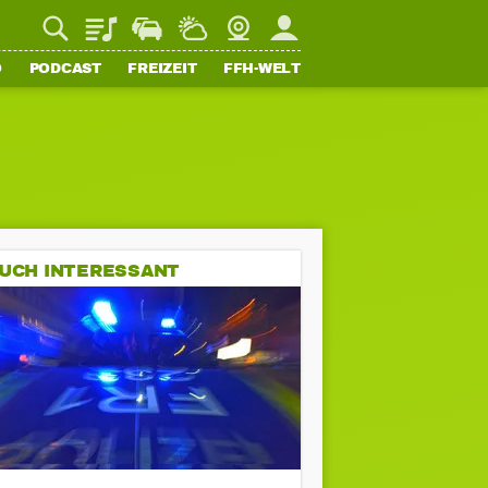
Playlist
Staupilot
Wetter
Webcam
Mein FFH
O
PODCAST
FREIZEIT
FFH-WELT
UCH INTERESSANT