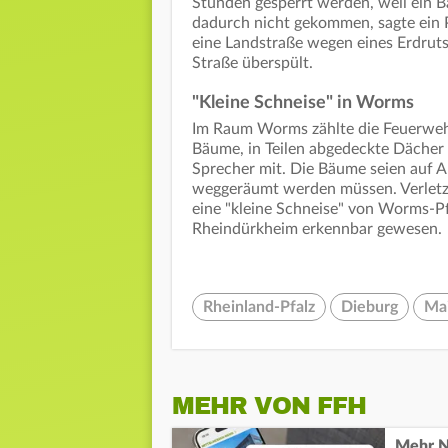
Stunden gesperrt werden, weil ein B
dadurch nicht gekommen, sagte ein 
eine Landstraße wegen eines Erdrut
Straße überspült.
"Kleine Schneise" in Worms
Im Raum Worms zählte die Feuerwehr
Bäume, in Teilen abgedeckte Dächer 
Sprecher mit. Die Bäume seien auf A
weggeräumt werden müssen. Verletz
eine "kleine Schneise" von Worms
Rheindürkheim erkennbar gewesen.
Rheinland-Pfalz
Dieburg
Mai
MEHR VON FFH
Mehr N