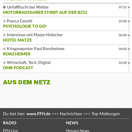
Unfallflucht bei Wetter
07:32
MOTORRADFAHRER STIRBT AUF DER B252
Franca Cerutti
07:00
PSYCHOLOGIE TO GO!
Interviews mit Matze Hielscher
06:00
HOTEL MATZE
Kriegsreporter Paul Ronzheimer
04:00
RONZHEIMER
Wirtschaft, Tech, Digital
03:00
OMR PODCAST
AUS DEM NETZ
Du bist hier:
www.FFH.de
>>>
Nachrichten
>>>
Top-Meldungen
RADIO
NEWS
FFH Live
Hessen News