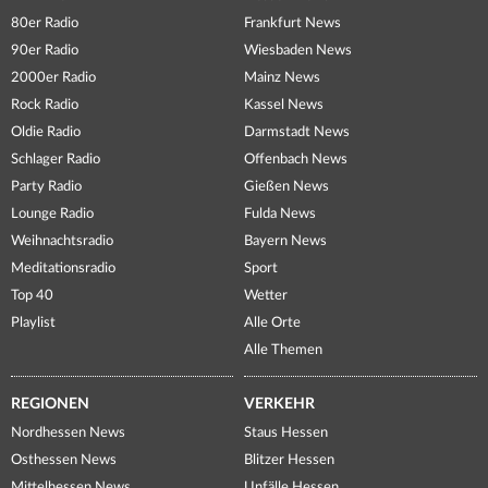
80er Radio
Frankfurt News
90er Radio
Wiesbaden News
2000er Radio
Mainz News
Rock Radio
Kassel News
Oldie Radio
Darmstadt News
Schlager Radio
Offenbach News
Party Radio
Gießen News
Lounge Radio
Fulda News
Weihnachtsradio
Bayern News
Meditationsradio
Sport
Top 40
Wetter
Playlist
Alle Orte
Alle Themen
REGIONEN
VERKEHR
Nordhessen News
Staus Hessen
Osthessen News
Blitzer Hessen
Mittelhessen News
Unfälle Hessen