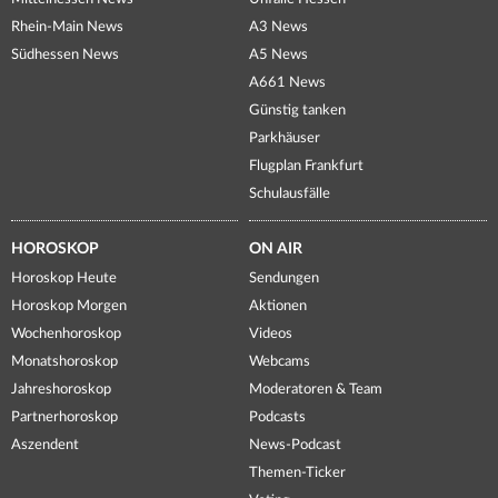
Rhein-Main News
A3 News
Südhessen News
A5 News
A661 News
Günstig tanken
Parkhäuser
Flugplan Frankfurt
Schulausfälle
HOROSKOP
ON AIR
Horoskop Heute
Sendungen
Horoskop Morgen
Aktionen
Wochenhoroskop
Videos
Monatshoroskop
Webcams
Jahreshoroskop
Moderatoren & Team
Partnerhoroskop
Podcasts
Aszendent
News-Podcast
Themen-Ticker