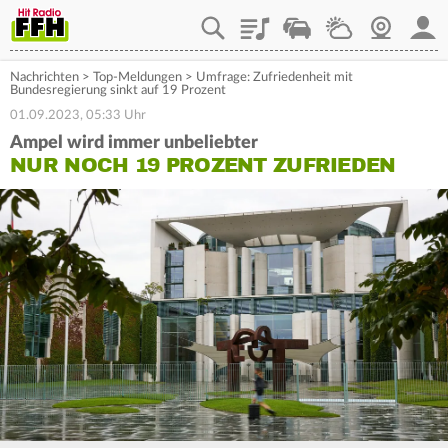
Playlist
Staupilot
Wetter
Webcam
Mein
Nachrichten
>
Top-Meldungen
>
Umfrage: Zufriedenheit mit
Bundesregierung sinkt auf 19 Prozent
01.09.2023, 05:33 Uhr
Ampel wird immer unbeliebter
NUR NOCH 19 PROZENT ZUFRIEDEN