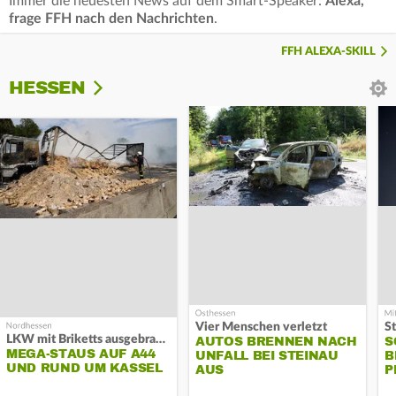
Immer die neuesten News auf dem Smart-Speaker:
Alexa,
frage FFH nach den Nachrichten
.
FFH ALEXA-SKILL
HESSEN
Vier Menschen verletzt
LKW mit Briketts ausgebrannt
AUTOS BRENNEN NACH
S
MEGA-STAUS AUF A44
UNFALL BEI STEINAU
B
UND RUND UM KASSEL
AUS
P