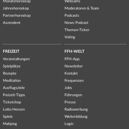
Monatshoroskop
Webcams
Jahreshoroskop
Moderatoren & Team
Partnerhoroskop
Podcasts
Aszendent
News-Podcast
Themen-Ticker
Voting
FREIZEIT
FFH-WELT
Veranstaltungen
FFH-App
Spielplätze
Newsletter
Rezepte
Kontakt
Meditation
Frequenzen
Ausflugsziele
Jobs
Freizeit-Tipps
Führungen
Ticketshop
Presse
Lotto Hessen
Radiowerbung
Spiele
Weiterbildung
Mahjong
Login