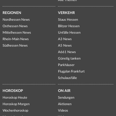
Alle Themen
REGIONEN
VERKEHR
Nordhessen News
Staus Hessen
Osthessen News
Blitzer Hessen
Mittelhessen News
Unfälle Hessen
Rhein-Main News
A3 News
Südhessen News
A5 News
A661 News
Günstig tanken
Parkhäuser
Flugplan Frankfurt
Schulausfälle
HOROSKOP
ON AIR
Horoskop Heute
Sendungen
Horoskop Morgen
Aktionen
Wochenhoroskop
Videos