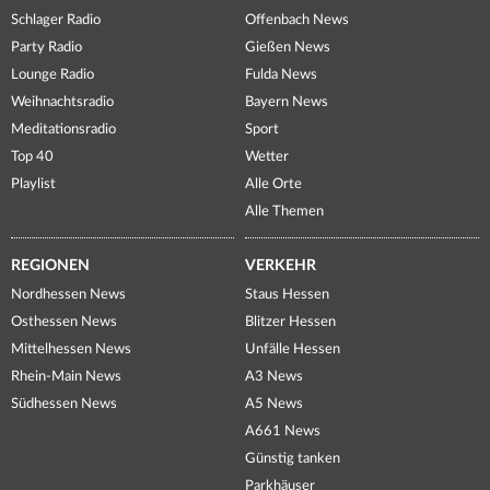
Schlager Radio
Offenbach News
Party Radio
Gießen News
Lounge Radio
Fulda News
Weihnachtsradio
Bayern News
Meditationsradio
Sport
Top 40
Wetter
Playlist
Alle Orte
Alle Themen
REGIONEN
VERKEHR
Nordhessen News
Staus Hessen
Osthessen News
Blitzer Hessen
Mittelhessen News
Unfälle Hessen
Rhein-Main News
A3 News
Südhessen News
A5 News
A661 News
Günstig tanken
Parkhäuser