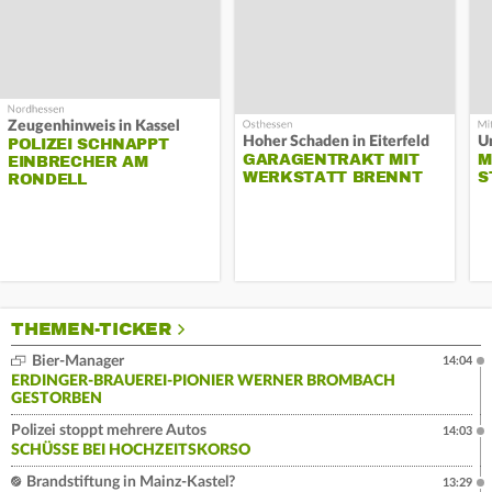
Zeugenhinweis in Kassel
Hoher Schaden in Eiterfeld
Un
POLIZEI SCHNAPPT
GARAGENTRAKT MIT
M
EINBRECHER AM
WERKSTATT BRENNT
S
RONDELL
THEMEN-TICKER
Bier-Manager
14:04
ERDINGER-BRAUEREI-PIONIER WERNER BROMBACH
GESTORBEN
Polizei stoppt mehrere Autos
14:03
SCHÜSSE BEI HOCHZEITSKORSO
Brandstiftung in Mainz-Kastel?
13:29