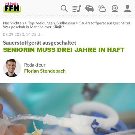
Playlist
Staupilot
Wetter
Webcam
Mein
Nachrichten
>
Top-Meldungen
,
Südhessen
>
Sauerstoffgerät ausgeschaltet:
Was geschah in Mannheimer Klinik?
08.09.2023, 14:25 Uhr
Sauerstoffgerät ausgeschaltet
SENIORIN MUSS DREI JAHRE IN HAFT
Redakteur
Florian Stendebach