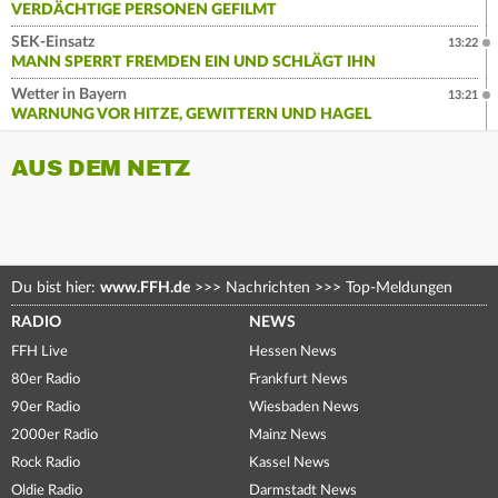
VERDÄCHTIGE PERSONEN GEFILMT
SEK-Einsatz
13:22
MANN SPERRT FREMDEN EIN UND SCHLÄGT IHN
Wetter in Bayern
13:21
WARNUNG VOR HITZE, GEWITTERN UND HAGEL
AUS DEM NETZ
Du bist hier:
www.FFH.de
>>>
Nachrichten
>>>
Top-Meldungen
RADIO
NEWS
FFH Live
Hessen News
80er Radio
Frankfurt News
90er Radio
Wiesbaden News
2000er Radio
Mainz News
Rock Radio
Kassel News
Oldie Radio
Darmstadt News