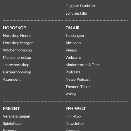
Flugplan Frankfurt
Schulausfälle
HOROSKOP
ON AIR
Horoskop Heute
Sendungen
Horoskop Morgen
Aktionen
Wochenhoroskop
Videos
Monatshoroskop
Webcams
Jahreshoroskop
Moderatoren & Team
Partnerhoroskop
Podcasts
Aszendent
News-Podcast
Themen-Ticker
Voting
FREIZEIT
FFH-WELT
Veranstaltungen
FFH-App
Spielplätze
Newsletter