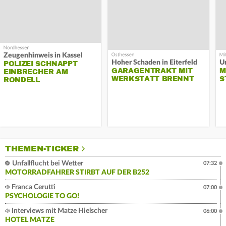
Zeugenhinweis in Kassel
Hoher Schaden in Eiterfeld
Un
POLIZEI SCHNAPPT
GARAGENTRAKT MIT
M
EINBRECHER AM
WERKSTATT BRENNT
S
RONDELL
THEMEN-TICKER
Unfallflucht bei Wetter
07:32
MOTORRADFAHRER STIRBT AUF DER B252
Franca Cerutti
07:00
PSYCHOLOGIE TO GO!
Interviews mit Matze Hielscher
06:00
HOTEL MATZE