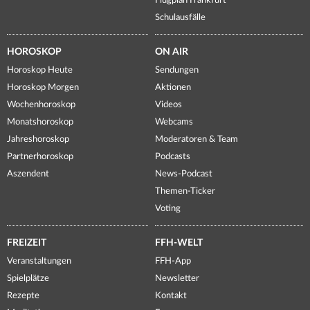
Flugplan Frankfurt
Schulausfälle
HOROSKOP
ON AIR
Horoskop Heute
Sendungen
Horoskop Morgen
Aktionen
Wochenhoroskop
Videos
Monatshoroskop
Webcams
Jahreshoroskop
Moderatoren & Team
Partnerhoroskop
Podcasts
Aszendent
News-Podcast
Themen-Ticker
Voting
FREIZEIT
FFH-WELT
Veranstaltungen
FFH-App
Spielplätze
Newsletter
Rezepte
Kontakt