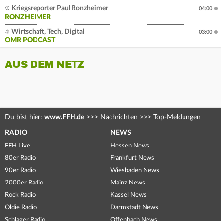
Kriegsreporter Paul Ronzheimer
04:00
RONZHEIMER
Wirtschaft, Tech, Digital
03:00
OMR PODCAST
AUS DEM NETZ
Du bist hier:
www.FFH.de
>>>
Nachrichten
>>>
Top-Meldungen
RADIO
NEWS
FFH Live
Hessen News
80er Radio
Frankfurt News
90er Radio
Wiesbaden News
2000er Radio
Mainz News
Rock Radio
Kassel News
Oldie Radio
Darmstadt News
Schlager Radio
Offenbach News