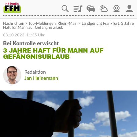
Playlist
Staupilot
Wetter
Webcam
Mein
Nachrichten
>
Top-Meldungen
,
Rhein-Main
>
Landgericht Frankfurt: 3 Jahre
Haft für Mann auf Gefängnisurlaub
03.10.2023, 11:35 Uhr
Bei Kontrolle erwischt
3 JAHRE HAFT FÜR MANN AUF
GEFÄNGNISURLAUB
Redaktion
Jan Heinemann