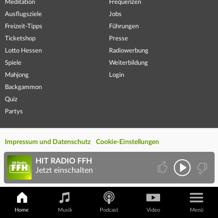
Meditation
Frequenzen
Ausflugsziele
Jobs
Freizeit-Tipps
Führungen
Ticketshop
Presse
Lotto Hessen
Radiowerbung
Spiele
Weiterbildung
Mahjong
Login
Backgammon
Quiz
Partys
Impressum und Datenschutz
Cookie-Einstellungen
HIT RADIO FFH
Jetzt einschalten
Home
Musik
Podcast
Video
Menü