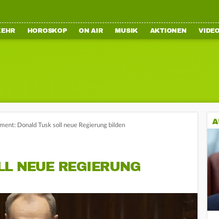
KEHR
HOROSKOP
ON AIR
MUSIK
AKTIONEN
VIDE
A
ment: Donald Tusk soll neue Regierung bilden
LL NEUE REGIERUNG