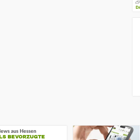
D
ews aus Hessen
ALS BEVORZUGTE