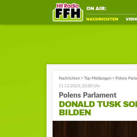
ON AIR:
NACHRICHTEN
VER
Nachrichten
>
Top-Meldungen
>
Polens Parla
11.12.2023, 22:00 Uhr
Polens Parlament
DONALD TUSK SO
BILDEN