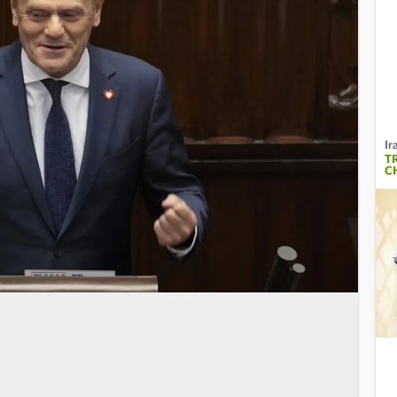
Ir
T
C