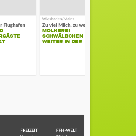
er Flughafen
Zu viel Milch, zu wenig Abnehme
D
MOLKEREI
DARMSTAD
RGÄSTE
SCHWÄLBCHEN
ERKÄMPFT
ZT
WEITER IN DER
GEGEN KI
KRISE
FREIZEIT
FFH-WELT