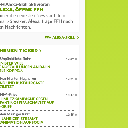
FH Alexa-Skill aktivieren
LEXA, ÖFFNE FFH
mmer die neuesten News auf dem
mart-Speaker:
Alexa, frage FFH nach
en Nachrichten
.
FFH ALEXA-SKILL
HEMEN-TICKER
Unpünktliche Bahn
12:39
INISTER WILL
ONUSZAHLUNGEN AN BAHN-
IELE KOPPELN
Frankfurter Flughafen
12:21
IND UND BUSFAHRGÄSTE
ERLETZT
FIFA-Krise
11:47
CHMUTZKAMPAGNE GEGEN
NFANTINO? FIFA SCHALTET AUF
NGRIFF
 den Main gestürzt
11:45
5-JÄHRIGER STREAMT
EANIMATION AUF SOCIA