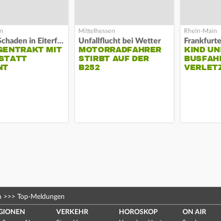
Hoher Schaden in Eiterfeld
Unfallflucht bei Wetter
Frankfurt
GENTRAKT MIT
MOTORRADFAHRER
KIND UN
STATT
STIRBT AUF DER
BUSFAH
NT
B252
VERLET
n
>>>
Top-Meldungen
GIONEN
VERKEHR
HOROSKOP
ON AIR