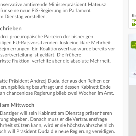
nservative amtierende Ministerpräsident Mateusz
für seine neue PiS-Regierung im Parlament
Ko
am Dienstag vorstellen.
T
E
schrieben
drei proeuropäische Parteien der bisherigen
ligen EU-Ratsvorsitzenden Tusk eine klare Mehrheit
Sejm errungen. Ein Koalitionsvertrag wurde bereits vor
ortverteilung ist geklärt. Die frühere
kste Fraktion, verfehlte aber die absolute Mehrheit.
atte Präsident Andrzej Duda, der aus den Reihen der
ierungsbildung beauftragt und dessen Kabinett Ende
 an chancenlose Regierung blieb zwei Wochen im Amt.
l am Mittwoch
Danziger will sein Kabinett am Dienstag präsentieren
ärung abgeben. Danach muss er die Vertrauensfrage
Mehrheit stützen kann, wird er sie höchstwahrscheinlich
ch will Präsident Duda die neue Regierung vereidigen.