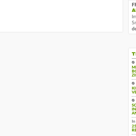
F
A
I
S
d
T
M
B
Z
K
V
S
I
A
In
2
R