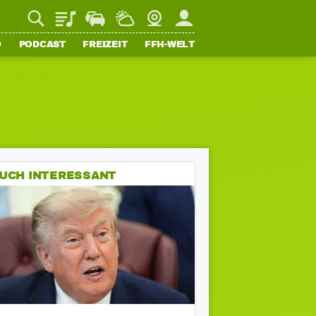
Playlist
Staupilot
Wetter
Webcam
Mein FFH
O
PODCAST
FREIZEIT
FFH-WELT
UCH INTERESSANT