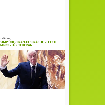
an-Krieg
RUMP ÜBER IRAN-GESPRÄCHE: «LETZTE
HANCE» FÜR TEHERAN