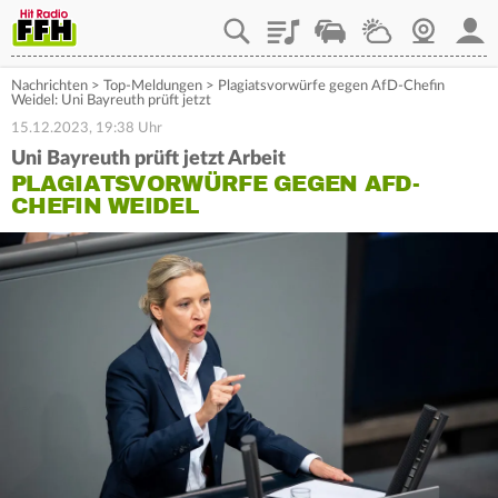
Playlist
Staupilot
Wetter
Webcam
Mein
Nachrichten
>
Top-Meldungen
>
Plagiatsvorwürfe gegen AfD-Chefin
Weidel: Uni Bayreuth prüft jetzt
15.12.2023, 19:38 Uhr
Uni Bayreuth prüft jetzt Arbeit
PLAGIATSVORWÜRFE GEGEN AFD-
CHEFIN WEIDEL