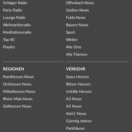
Schlager Radio
Offenbach News
Party Radio
Gießen News
Lounge Radio
Fulda News
Weihnachtsradio
Bayern News
Meditationsradio
Sport
Top 40
Wetter
Playlist
Alle Orte
Alle Themen
REGIONEN
VERKEHR
Nordhessen News
Staus Hessen
Osthessen News
Blitzer Hessen
Mittelhessen News
Unfälle Hessen
Rhein-Main News
A3 News
Südhessen News
A5 News
A661 News
Günstig tanken
Parkhäuser