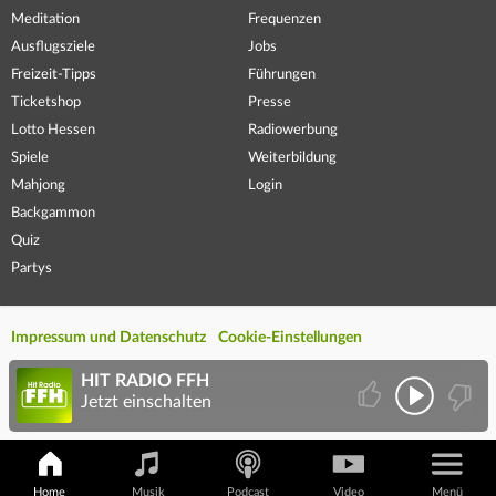
Meditation
Frequenzen
Ausflugsziele
Jobs
Freizeit-Tipps
Führungen
Ticketshop
Presse
Lotto Hessen
Radiowerbung
Spiele
Weiterbildung
Mahjong
Login
Backgammon
Quiz
Partys
Impressum und Datenschutz
Cookie-Einstellungen
HIT RADIO FFH
Jetzt einschalten
Home
Musik
Podcast
Video
Menü