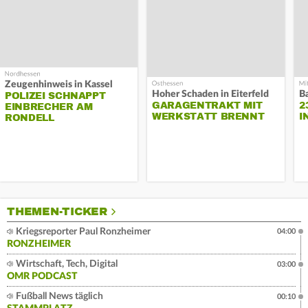
Zeugenhinweis in Kassel
Hoher Schaden in Eiterfeld
B
POLIZEI SCHNAPPT
GARAGENTRAKT MIT
2
EINBRECHER AM
WERKSTATT BRENNT
I
RONDELL
THEMEN-TICKER
Kriegsreporter Paul Ronzheimer
04:00
RONZHEIMER
Wirtschaft, Tech, Digital
03:00
OMR PODCAST
Fußball News täglich
00:10