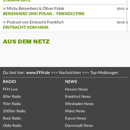
STAMMPLATZ
Micky Beisenherz & Oliver Polak
00:01
BEISENHERZ UND POLAK – FRIENDLY FIRE
Podcast von Eintracht Frankfurt
00:00
EINTRACHT VOM MAIN
AUS DEM NETZ
Du bist hier:
www.FFH.de
>>>
Nachrichten
>>>
Top-Meldungen
RADIO
NEWS
FFH Live
Hessen News
80er Radio
Frankfurt News
90er Radio
Wiesbaden News
2000er Radio
Mainz News
Rock Radio
Kassel News
Oldie Radio
Darmstadt News