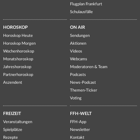
Flugplan Frankfurt
Schulausfälle
HOROSKOP
ON AIR
Horoskop Heute
Sendungen
Horoskop Morgen
Aktionen
Wochenhoroskop
Videos
Monatshoroskop
Webcams
Jahreshoroskop
Moderatoren & Team
Partnerhoroskop
Podcasts
Aszendent
News-Podcast
Themen-Ticker
Voting
FREIZEIT
FFH-WELT
Veranstaltungen
FFH-App
Spielplätze
Newsletter
Rezepte
Kontakt