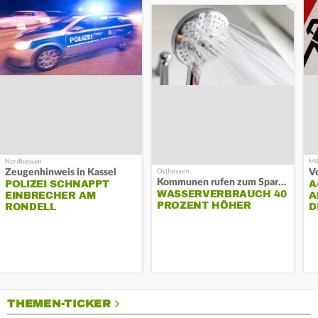
Zeugenhinweis in Kassel
Kommunen rufen zum Sparen auf
POLIZEI SCHNAPPT
A
WASSERVERBRAUCH 40
EINBRECHER AM
A
PROZENT HÖHER
RONDELL
D
THEMEN-TICKER