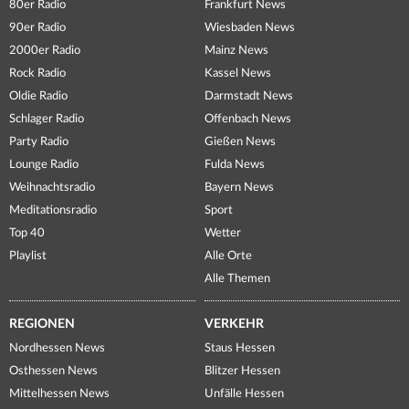
80er Radio
Frankfurt News
90er Radio
Wiesbaden News
2000er Radio
Mainz News
Rock Radio
Kassel News
Oldie Radio
Darmstadt News
Schlager Radio
Offenbach News
Party Radio
Gießen News
Lounge Radio
Fulda News
Weihnachtsradio
Bayern News
Meditationsradio
Sport
Top 40
Wetter
Playlist
Alle Orte
Alle Themen
REGIONEN
VERKEHR
Nordhessen News
Staus Hessen
Osthessen News
Blitzer Hessen
Mittelhessen News
Unfälle Hessen