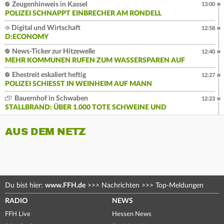
Zeugenhinweis in Kassel
13:00
POLIZEI SCHNAPPT EINBRECHER AM RONDELL
Digital und Wirtschaft
12:58
D:ECONOMY
News-Ticker zur Hitzewelle
12:40
MEHR KOMMUNEN RUFEN ZUM WASSERSPAREN AUF
Ehestreit eskaliert heftig
12:27
POLIZEI SCHIESST IN WEINHEIM AUF MANN
Bauernhof in Schwaben
12:23
STALLBRAND: ÜBER 1.000 TOTE SCHWEINE UND
AUS DEM NETZ
Du bist hier:
www.FFH.de
>>>
Nachrichten
>>>
Top-Meldungen
RADIO
NEWS
FFH Live
Hessen News