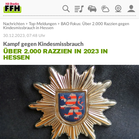
Playlist
Staupilot
Wetter
Webcam
Mein
Nachrichten
>
Top-Meldungen
>
BAO Fokus: Über 2.000 Razzien gegen
Kindesmissbrauch in Hessen
30.12.2023, 07:48 Uhr
Kampf gegen Kindesmissbrauch
ÜBER 2.000 RAZZIEN IN 2023 IN
HESSEN