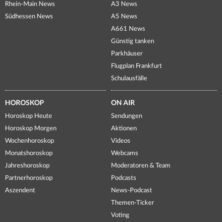
Rhein-Main News
A3 News
Südhessen News
A5 News
A661 News
Günstig tanken
Parkhäuser
Flugplan Frankfurt
Schulausfälle
HOROSKOP
ON AIR
Horoskop Heute
Sendungen
Horoskop Morgen
Aktionen
Wochenhoroskop
Videos
Monatshoroskop
Webcams
Jahreshoroskop
Moderatoren & Team
Partnerhoroskop
Podcasts
Aszendent
News-Podcast
Themen-Ticker
Voting