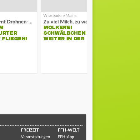
Polizei warnt Drohnen-Besitzer
Zu viel Milch, zu wenig Abnehme
M
MOLKEREI
STADTRAT
URTER
SCHWÄLBCHEN
WIEDER F
 FLIEGEN!
WEITER IN DER
SCHLAGZE
KRISE
FREIZEIT
FFH-WELT
Veranstaltungen
FFH-App