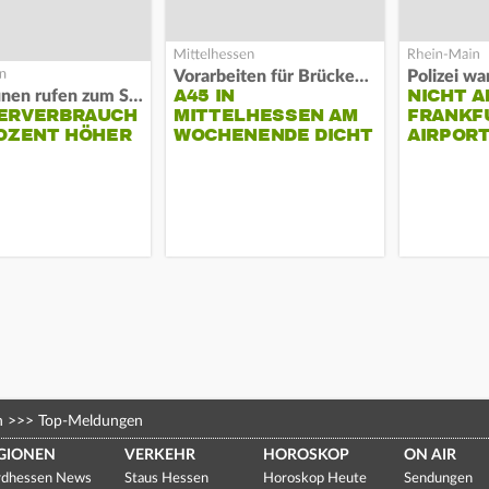
Vorarbeiten für Brücken-Neubau
A45 IN
NICHT A
Kommunen rufen zum Sparen auf
ERVERBRAUCH
MITTELHESSEN AM
FRANKF
OZENT HÖHER
WOCHENENDE DICHT
AIRPORT
n
>>>
Top-Meldungen
GIONEN
VERKEHR
HOROSKOP
ON AIR
dhessen News
Staus Hessen
Horoskop Heute
Sendungen