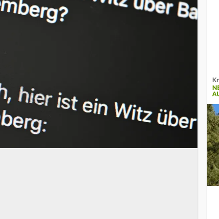
Kr
N
A