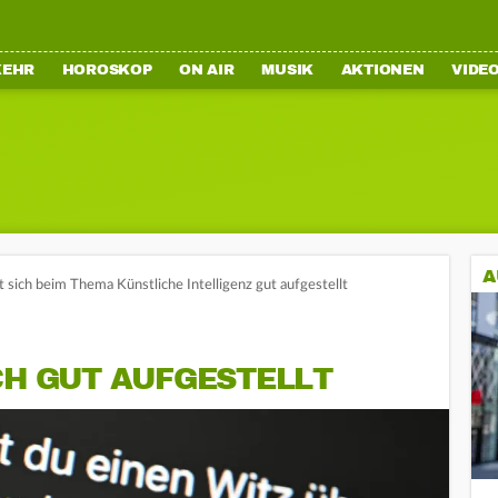
KEHR
HOROSKOP
ON AIR
MUSIK
AKTIONEN
VIDE
A
 sich beim Thema Künstliche Intelligenz gut aufgestellt
CH GUT AUFGESTELLT