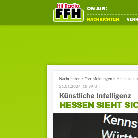
ON AIR:
NACHRICHTEN
VER
Nachrichten
>
Top-Meldungen
>
Hessen sieht
21.01.2024, 18:39 Uhr
Künstliche Intelligenz
HESSEN SIEHT SI