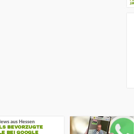
J
ews aus Hessen
ALS BEVORZUGTE
LE BEI GOOGLE