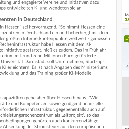
ltung und engagierte Vereine und Initiativen dazu.
ps entwickelten KI und wendeten sie an.
Ma
zentren in Deutschland
3
in Hessen" sei hervorragend. "So nimmt Hessen eine
henzentren in Deutschland ein und beherbergt mit dem
der größten Internetknotenpunkte weltweit - gemessen
 Recheninfrastruktur habe Hessen mit dem KI-
e Initiative gestartet, hieß es zudem. Das im Frühjahr
terium mit rund zehn Millionen Euro geförderte
Universität Darmstadt soll Unternehmen, Start-ups
KI erleichtern. Es ist nach Angaben des Ministeriums
twicklung und das Training großer KI-Modelle
kapazitäten gehe aber über Hessen hinaus. "Wir
räfte und Kompetenzen sowie genügend finanzielle
rforderlichen Infrastruktur, gegebenenfalls auch auf
hleistungsrechenzentrum als Leitprojekt", so das
menbedingungen gehörten auch konkurrenzfähige
die Absenkung der Stromsteuer auf den europäischen