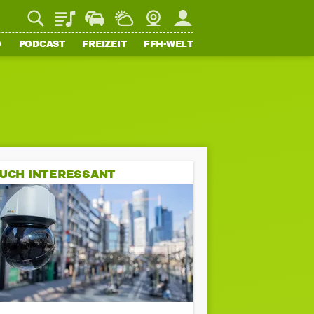
Playlist
Staupilot
Wetter
Webcam
Mein FFH
O
PODCAST
FREIZEIT
FFH-WELT
UCH INTERESSANT