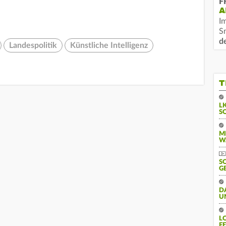
F
A
I
S
d
Landespolitik
Künstliche Intelligenz
T
L
S
M
W
S
G
D
U
L
F