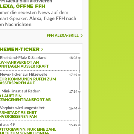
FH Alexa-Skill aktivieren
LEXA, ÖFFNE FFH
mmer die neuesten News auf dem
mart-Speaker:
Alexa, frage FFH nach
en Nachrichten
.
FFH ALEXA-SKILL
HEMEN-TICKER
Rheinland-Pfalz & Saarland
18:03
KW-FAHRVERBOT AN
ONNTAGEN AUSSER KRAFT
News-Ticker zur Hitzewelle
17:49
EHR KOMMUNEN RUFEN ZUM
ASSERSPAREN AUF
Mini-Knast auf Rädern
17:14
O LÄUFT EIN
EFANGENENTRANSPORT AB
Vorplatz wird umgestaltet
16:44
ARMSTADT 98 EHRT
NVERGESSENEN FAN
6 aus 49
15:49
OTTOGEWINN: NUR EINE ZAHL
EHLTE ZUM 50-MILLIONEN-