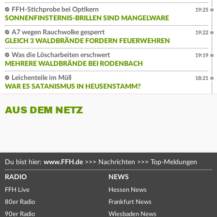
FFH-Stichprobe bei Optikern
19:25
SONNENFINSTERNIS-BRILLEN SIND MANGELWARE
A7 wegen Rauchwolke gesperrt
19:22
GLEICH 3 WALDBRÄNDE FORDERN FEUERWEHREN
Was die Löscharbeiten erschwert
19:19
MEHRERE WALDBRÄNDE BEI RODENBACH
Leichenteile im Müll
18:21
WAR ES SATANISMUS IN HEUSENSTAMM?
AUS DEM NETZ
Du bist hier:
www.FFH.de
>>>
Nachrichten
>>>
Top-Meldungen
RADIO
NEWS
FFH Live
Hessen News
80er Radio
Frankfurt News
90er Radio
Wiesbaden News