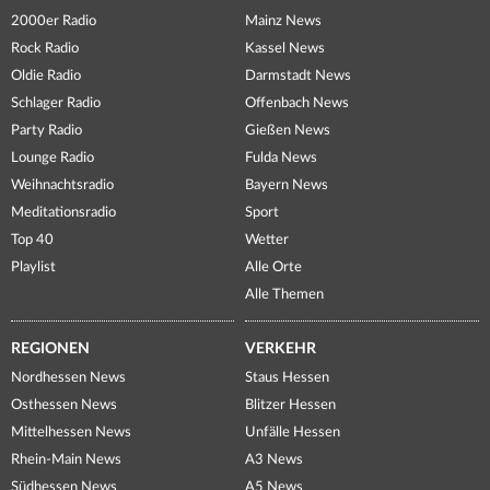
2000er Radio
Mainz News
Rock Radio
Kassel News
Oldie Radio
Darmstadt News
Schlager Radio
Offenbach News
Party Radio
Gießen News
Lounge Radio
Fulda News
Weihnachtsradio
Bayern News
Meditationsradio
Sport
Top 40
Wetter
Playlist
Alle Orte
Alle Themen
REGIONEN
VERKEHR
Nordhessen News
Staus Hessen
Osthessen News
Blitzer Hessen
Mittelhessen News
Unfälle Hessen
Rhein-Main News
A3 News
Südhessen News
A5 News