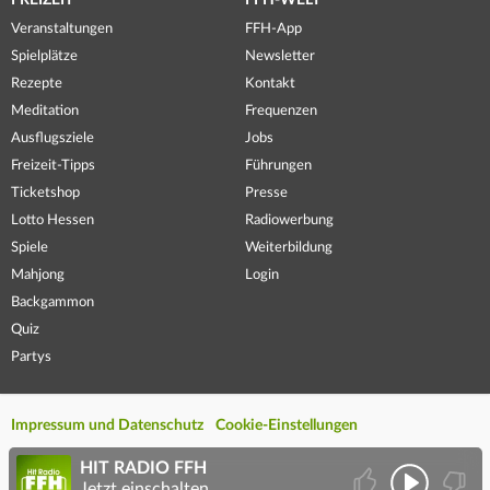
FREIZEIT
FFH-WELT
Veranstaltungen
FFH-App
Spielplätze
Newsletter
Rezepte
Kontakt
Meditation
Frequenzen
Ausflugsziele
Jobs
Freizeit-Tipps
Führungen
Ticketshop
Presse
Lotto Hessen
Radiowerbung
Spiele
Weiterbildung
Mahjong
Login
Backgammon
Quiz
Partys
Impressum und Datenschutz
Cookie-Einstellungen
HIT RADIO FFH
Jetzt einschalten