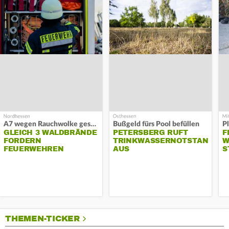
A7 wegen Rauchwolke gesperrt
Bußgeld fürs Pool befüllen
GLEICH 3 WALDBRÄNDE
PETERSBERG RUFT
F
FORDERN
TRINKWASSERNOTSTAND
W
FEUERWEHREN
AUS
S
THEMEN-TICKER