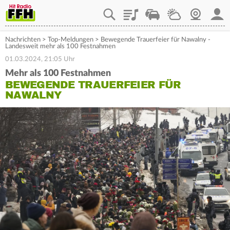
Playlist
Staupilot
Wetter
Webcam
Mein
Nachrichten
>
Top-Meldungen
>
Bewegende Trauerfeier für Nawalny -
Landesweit mehr als 100 Festnahmen
01.03.2024, 21:05 Uhr
Mehr als 100 Festnahmen
BEWEGENDE TRAUERFEIER FÜR
NAWALNY