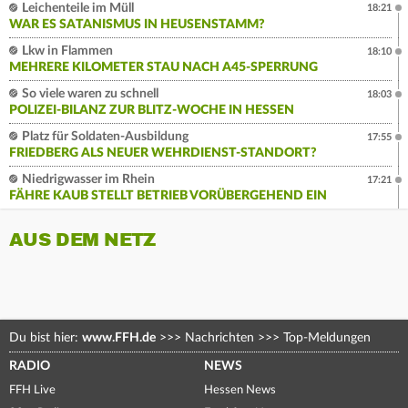
Leichenteile im Müll
18:21
WAR ES SATANISMUS IN HEUSENSTAMM?
Lkw in Flammen
18:10
MEHRERE KILOMETER STAU NACH A45-SPERRUNG
So viele waren zu schnell
18:03
POLIZEI-BILANZ ZUR BLITZ-WOCHE IN HESSEN
Platz für Soldaten-Ausbildung
17:55
FRIEDBERG ALS NEUER WEHRDIENST-STANDORT?
Niedrigwasser im Rhein
17:21
FÄHRE KAUB STELLT BETRIEB VORÜBERGEHEND EIN
AUS DEM NETZ
Du bist hier:
www.FFH.de
>>>
Nachrichten
>>>
Top-Meldungen
RADIO
NEWS
FFH Live
Hessen News