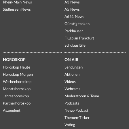
Rhein-Main News
A3 News
Südhessen News
A5 News
A661 News
Günstig tanken
Parkhäuser
Flugplan Frankfurt
Schulausfälle
HOROSKOP
ON AIR
Horoskop Heute
Sendungen
Horoskop Morgen
Aktionen
Wochenhoroskop
Videos
Monatshoroskop
Webcams
Jahreshoroskop
Moderatoren & Team
Partnerhoroskop
Podcasts
Aszendent
News-Podcast
Themen-Ticker
Voting