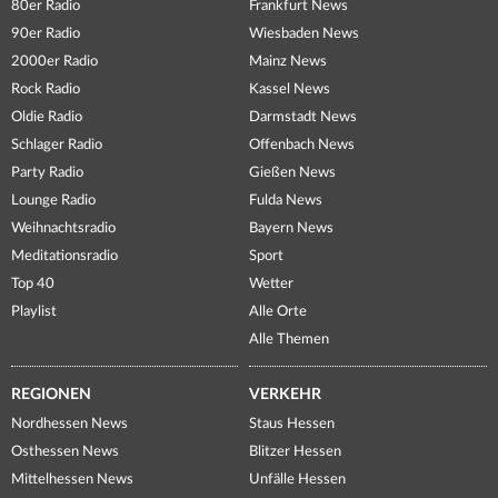
80er Radio
Frankfurt News
90er Radio
Wiesbaden News
2000er Radio
Mainz News
Rock Radio
Kassel News
Oldie Radio
Darmstadt News
Schlager Radio
Offenbach News
Party Radio
Gießen News
Lounge Radio
Fulda News
Weihnachtsradio
Bayern News
Meditationsradio
Sport
Top 40
Wetter
Playlist
Alle Orte
Alle Themen
REGIONEN
VERKEHR
Nordhessen News
Staus Hessen
Osthessen News
Blitzer Hessen
Mittelhessen News
Unfälle Hessen