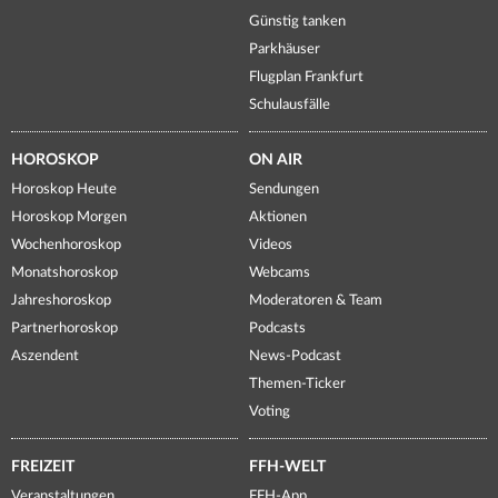
Günstig tanken
Parkhäuser
Flugplan Frankfurt
Schulausfälle
HOROSKOP
ON AIR
Horoskop Heute
Sendungen
Horoskop Morgen
Aktionen
Wochenhoroskop
Videos
Monatshoroskop
Webcams
Jahreshoroskop
Moderatoren & Team
Partnerhoroskop
Podcasts
Aszendent
News-Podcast
Themen-Ticker
Voting
FREIZEIT
FFH-WELT
Veranstaltungen
FFH-App