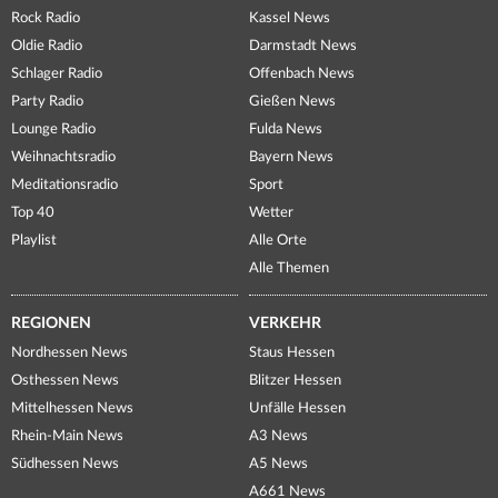
Rock Radio
Kassel News
Oldie Radio
Darmstadt News
Schlager Radio
Offenbach News
Party Radio
Gießen News
Lounge Radio
Fulda News
Weihnachtsradio
Bayern News
Meditationsradio
Sport
Top 40
Wetter
Playlist
Alle Orte
Alle Themen
REGIONEN
VERKEHR
Nordhessen News
Staus Hessen
Osthessen News
Blitzer Hessen
Mittelhessen News
Unfälle Hessen
Rhein-Main News
A3 News
Südhessen News
A5 News
A661 News