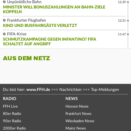
Unpünktliche Bahn
12:39
MINISTER WILL BONUSZAHLUNGEN AN BAHN-ZIELE
KOPPELN
Frankfurter Flughafen
12:21
KIND UND BUSFAHRGÄSTE VERLETZT
FIFA-Krise
11:47
SCHMUTZKAMPAGNE GEGEN INFANTINO? FIFA
SCHALTET AUF ANGRIFF
AUS DEM NETZ
Du bist hier:
www.FFH.de
>>>
Nachrichten
>>>
Top-Meldungen
RADIO
NEWS
FFH Live
Hessen News
80er Radio
Frankfurt News
90er Radio
Wiesbaden News
2000er Radio
Mainz News