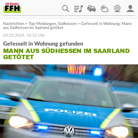
Playlist
Staupilot
Wetter
Webcam
Mein
Nachrichten
>
Top-Meldungen
,
Südhessen
>
Gefesselt in Wohnung: Mann
aus Südhessen im Saarland getötet
24.03.2024, 10:52 Uhr
Gefesselt in Wohnung gefunden
MANN AUS SÜDHESSEN IM SAARLAND
GETÖTET