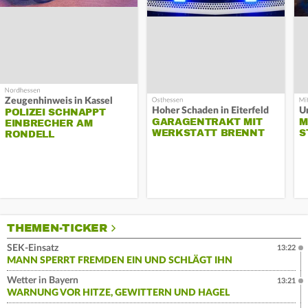
Zeugenhinweis in Kassel
Hoher Schaden in Eiterfeld
Un
POLIZEI SCHNAPPT
GARAGENTRAKT MIT
M
EINBRECHER AM
WERKSTATT BRENNT
S
RONDELL
THEMEN-TICKER
SEK-Einsatz
13:22
MANN SPERRT FREMDEN EIN UND SCHLÄGT IHN
Wetter in Bayern
13:21
WARNUNG VOR HITZE, GEWITTERN UND HAGEL