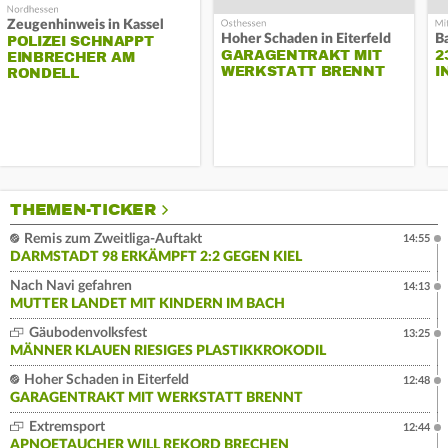
Zeugenhinweis in Kassel
Hoher Schaden in Eiterfeld
B
POLIZEI SCHNAPPT
GARAGENTRAKT MIT
2
EINBRECHER AM
WERKSTATT BRENNT
I
RONDELL
THEMEN-TICKER
Remis zum Zweitliga-Auftakt
14:55
DARMSTADT 98 ERKÄMPFT 2:2 GEGEN KIEL
Nach Navi gefahren
14:13
MUTTER LANDET MIT KINDERN IM BACH
Gäubodenvolksfest
13:25
MÄNNER KLAUEN RIESIGES PLASTIKKROKODIL
Hoher Schaden in Eiterfeld
12:48
GARAGENTRAKT MIT WERKSTATT BRENNT
Extremsport
12:44
APNOETAUCHER WILL REKORD BRECHEN