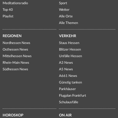
Meditationsradio
Sport
Top 40
Wetter
Playlist
Alle Orte
Alle Themen
REGIONEN
VERKEHR
Nordhessen News
Staus Hessen
Osthessen News
Blitzer Hessen
Mittelhessen News
Unfälle Hessen
Rhein-Main News
A3 News
Südhessen News
A5 News
A661 News
Günstig tanken
Parkhäuser
Flugplan Frankfurt
Schulausfälle
HOROSKOP
ON AIR