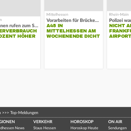
Vorarbeiten für Brücken-Neubau
A45 IN
NICHT A
Kommunen rufen zum Sparen auf
ERVERBRAUCH
MITTELHESSEN AM
FRANKF
OZENT HÖHER
WOCHENENDE DICHT
AIRPORT
n
>>>
Top-Meldungen
GIONEN
VERKEHR
HOROSKOP
ON AIR
dhessen News
Staus Hessen
Horoskop Heute
Sendungen