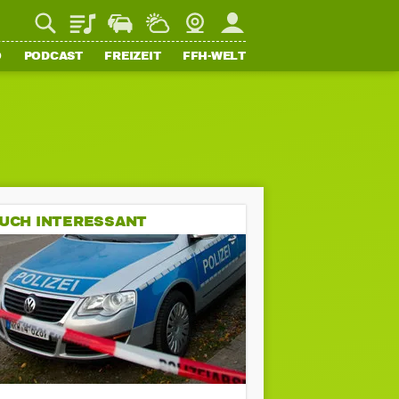
Playlist
Staupilot
Wetter
Webcam
Mein FFH
O
PODCAST
FREIZEIT
FFH-WELT
UCH INTERESSANT