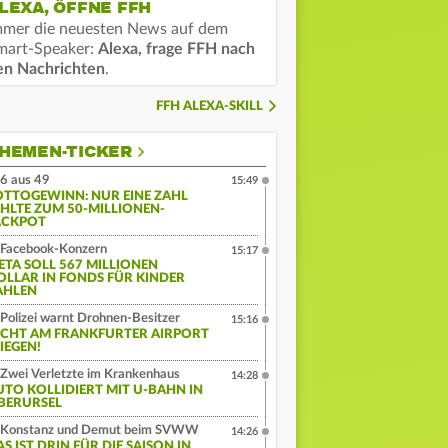
LEXA, ÖFFNE FFH
mmer die neuesten News auf dem
mart-Speaker:
Alexa, frage FFH nach
en Nachrichten
.
FFH ALEXA-SKILL
HEMEN-TICKER
6 aus 49
15:49
OTTOGEWINN: NUR EINE ZAHL
EHLTE ZUM 50-MILLIONEN-
ACKPOT
Facebook-Konzern
15:17
ETA SOLL 567 MILLIONEN
OLLAR IN FONDS FÜR KINDER
AHLEN
Polizei warnt Drohnen-Besitzer
15:16
ICHT AM FRANKFURTER AIRPORT
IEGEN!
Zwei Verletzte im Krankenhaus
14:28
UTO KOLLIDIERT MIT U-BAHN IN
BERURSEL
Konstanz und Demut beim SVWW
14:26
S IST DRIN FÜR DIE SAISON IN