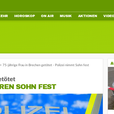
KEHR
HOROSKOP
ON AIR
MUSIK
AKTIONEN
VIDE
A
>
75-jährige Frau in Brechen getötet - Polizei nimmt Sohn fest
etötet
HREN SOHN FEST