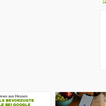
LI
ews aus Hessen
ALS BEVORZUGTE
LE BEI GOOGLE