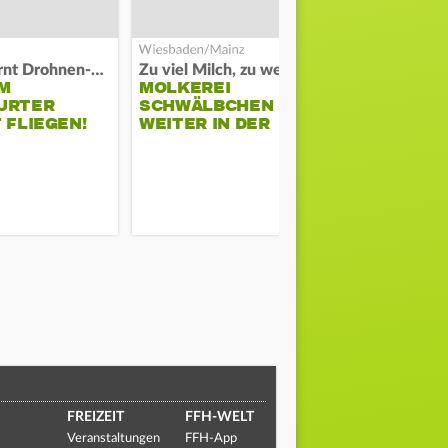
Polizei warnt Drohnen-Besitzer
Zu viel Milch, zu wenig Abnehme
M
MOLKEREI
STADTRAT
URTER
SCHWÄLBCHEN
WIEDER F
 FLIEGEN!
WEITER IN DER
SCHLAGZE
KRISE
FREIZEIT
FFH-WELT
Veranstaltungen
FFH-App