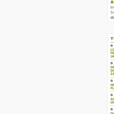
A
I
S
d
T
L
F
J
M
D
Z
N
FL
A
O
DA