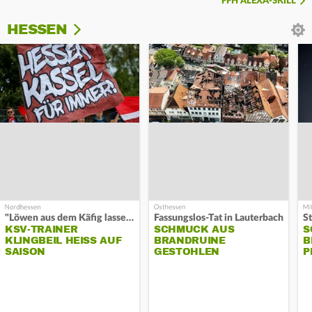
FFH ALEXA-SKILL
HESSEN
"Löwen aus dem Käfig lassen"
Fassungslos-Tat in Lauterbach
KSV-TRAINER
SCHMUCK AUS
S
KLINGBEIL HEISS AUF S
BRANDRUINE
B
AISON
GESTOHLEN
P