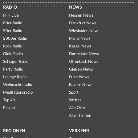
RADIO
NEWS
FFH Live
Hessen News
80er Radio
Frankfurt News
90er Radio
Wiesbaden News
2000er Radio
Mainz News
Rock Radio
Kassel News
Oldie Radio
Darmstadt News
Schlager Radio
Offenbach News
Party Radio
Gießen News
Lounge Radio
Fulda News
Weihnachtsradio
Bayern News
Meditationsradio
Sport
Top 40
Wetter
Playlist
Alle Orte
Alle Themen
REGIONEN
VERKEHR