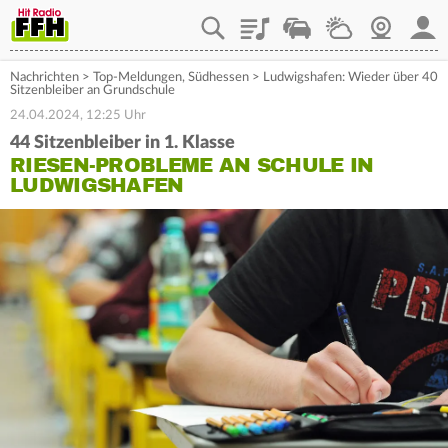
Playlist
Staupilot
Wetter
Webcam
Mein
Nachrichten
>
Top-Meldungen
,
Südhessen
>
Ludwigshafen: Wieder über 40
Sitzenbleiber an Grundschule
24.04.2024, 12:25 Uhr
44 Sitzenbleiber in 1. Klasse
RIESEN-PROBLEME AN SCHULE IN
LUDWIGSHAFEN