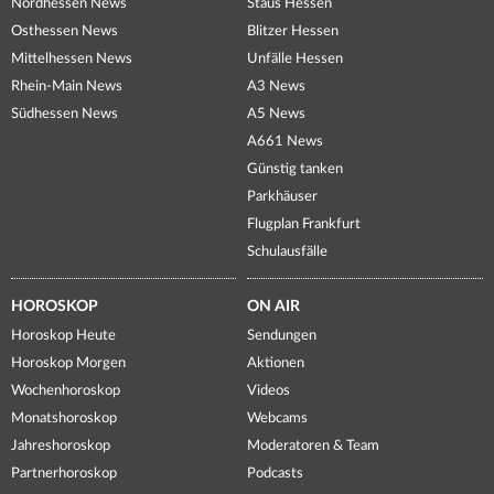
Nordhessen News
Staus Hessen
Osthessen News
Blitzer Hessen
Mittelhessen News
Unfälle Hessen
Rhein-Main News
A3 News
Südhessen News
A5 News
A661 News
Günstig tanken
Parkhäuser
Flugplan Frankfurt
Schulausfälle
HOROSKOP
ON AIR
Horoskop Heute
Sendungen
Horoskop Morgen
Aktionen
Wochenhoroskop
Videos
Monatshoroskop
Webcams
Jahreshoroskop
Moderatoren & Team
Partnerhoroskop
Podcasts