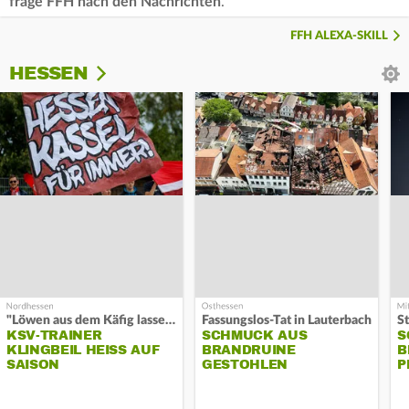
frage FFH nach den Nachrichten
.
FFH ALEXA-SKILL
HESSEN
"Löwen aus dem Käfig lassen"
Fassungslos-Tat in Lauterbach
KSV-TRAINER
SCHMUCK AUS
S
KLINGBEIL HEISS AUF S
BRANDRUINE
B
AISON
GESTOHLEN
P