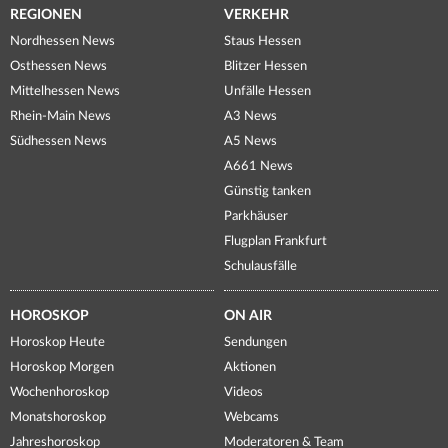
REGIONEN
VERKEHR
Nordhessen News
Staus Hessen
Osthessen News
Blitzer Hessen
Mittelhessen News
Unfälle Hessen
Rhein-Main News
A3 News
Südhessen News
A5 News
A661 News
Günstig tanken
Parkhäuser
Flugplan Frankfurt
Schulausfälle
HOROSKOP
ON AIR
Horoskop Heute
Sendungen
Horoskop Morgen
Aktionen
Wochenhoroskop
Videos
Monatshoroskop
Webcams
Jahreshoroskop
Moderatoren & Team