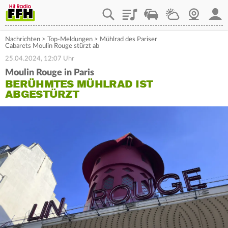
Playlist
Staupilot
Wetter
Webcam
Mein
Nachrichten
>
Top-Meldungen
>
Mühlrad des Pariser
Cabarets Moulin Rouge stürzt ab
25.04.2024, 12:07 Uhr
Moulin Rouge in Paris
BERÜHMTES MÜHLRAD IST
ABGESTÜRZT