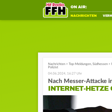
ON AIR:
NACHRICHTEN
VER
Nachrichten
>
Top-Meldungen
,
Südhessen
>
Polizist
04.06.2024, 16:27 Uhr
Nach Messer-Attacke 
INTERNET-HETZE 