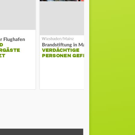
er Flughafen
D
DARMSTAD
Brandstiftung in Mainz-Kastel?
RGÄSTE
VERDÄCHTIGE
ERKÄMPFT
ZT
PERSONEN GEFILMT
GEGEN KI