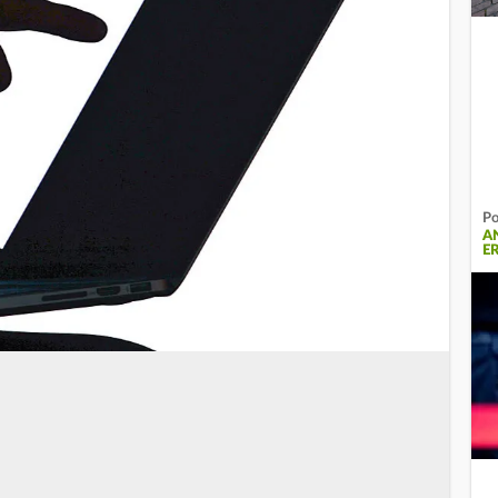
Po
A
E