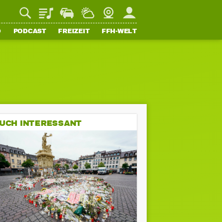
Playlist
Staupilot
Wetter
Webcam
Mein FFH
O
PODCAST
FREIZEIT
FFH-WELT
UCH INTERESSANT