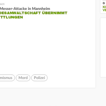
K
Messer-Attacke in Mannheim
V
DESANWALTSCHAFT ÜBERNIMMT
ITTLUNGEN
amismus
Mord
Polizei