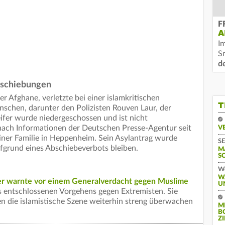
F
A
I
S
d
bschiebungen
r Afghane, verletzte bei einer islamkritischen
T
chen, darunter den Polizisten Rouven Laur, der
eifer wurde niedergeschossen und ist nicht
nach Informationen der Deutschen Presse-Agentur seit
V
iner Familie in Heppenheim. Sein Asylantrag wurde
SE
fgrund eines Abschiebeverbots bleiben.
M
S
We
W
er warnte vor einem Generalverdacht gegen Muslime
U
s entschlossenen Vorgehens gegen Extremisten. Sie
en die islamistische Szene weiterhin streng überwachen
M
.
B
Z