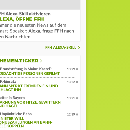
FH Alexa-Skill aktivieren
LEXA, ÖFFNE FFH
mmer die neuesten News auf dem
mart-Speaker:
Alexa, frage FFH nach
en Nachrichten
.
FFH ALEXA-SKILL
HEMEN-TICKER
Brandstiftung in Mainz-Kastel?
13:29
ERDÄCHTIGE PERSONEN GEFILMT
K-Einsatz
13:22
ANN SPERRT FREMDEN EIN UND
CHLÄGT IHN
tter in Bayern
13:21
ARNUNG VOR HITZE, GEWITTERN
ND HAGEL
Unpünktliche Bahn
12:39
INISTER WILL
ONUSZAHLUNGEN AN BAHN-
IELE KOPPELN