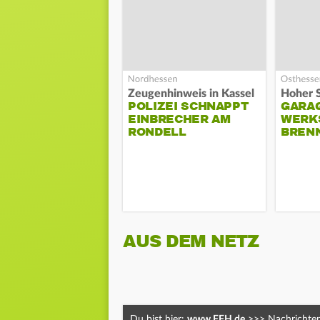
Zeugenhinweis in Kassel
POLIZEI SCHNAPPT
GARA
EINBRECHER AM
WERK
RONDELL
BREN
AUS DEM NETZ
Du bist hier:
www.FFH.de
>>>
Nachrichte