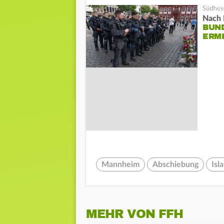
Nach 
BUN
ERM
Mannheim
Abschiebung
Isl
MEHR VON FFH