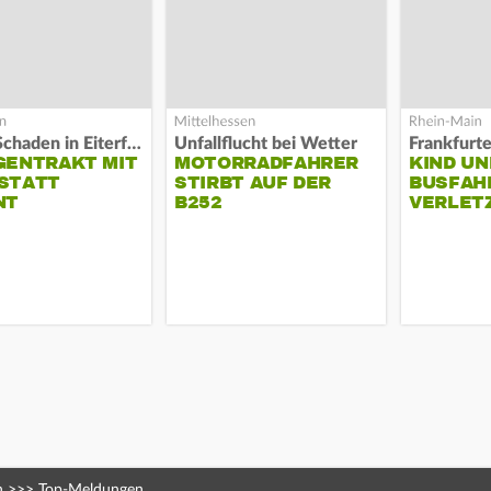
Hoher Schaden in Eiterfeld
Unfallflucht bei Wetter
Frankfurt
GENTRAKT MIT
MOTORRADFAHRER
KIND UN
STATT
STIRBT AUF DER
BUSFAH
NT
B252
VERLET
n
>>>
Top-Meldungen