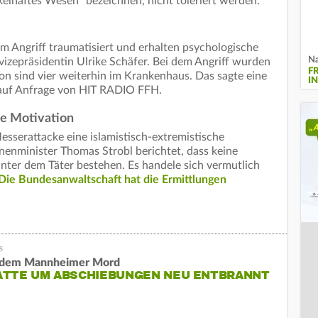
elhaftes Wesen" bezeichnen, nicht toleriert werden.
em Angriff traumatisiert und erhalten psychologische
Na
izepräsidentin Ulrike Schäfer. Bei dem Angriff wurden
F
on sind vier weiterhin im Krankenhaus. Das sagte eine
I
 auf Anfrage von HIT RADIO FFH.
he Motivation
sserattacke eine islamistisch-extremistische
enminister Thomas Strobl berichtet, dass keine
nter dem Täter bestehen. Es handele sich vermutlich
Die Bundesanwaltschaft hat die Ermittlungen
 dem Mannheimer Mord
ATTE UM ABSCHIEBUNGEN NEU ENTBRANNT