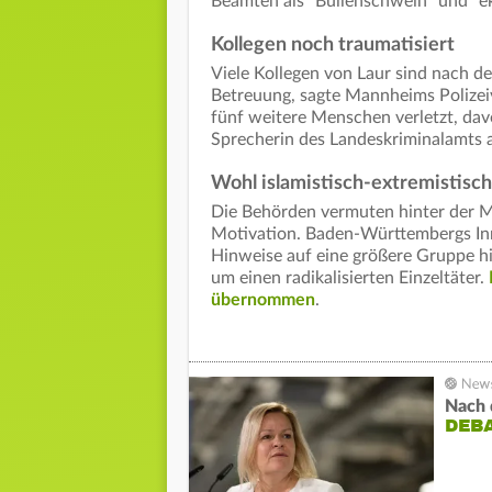
Beamten als "Bullenschwein" und "ek
Kollegen noch traumatisiert
Viele Kollegen von Laur sind nach d
Betreuung, sagte Mannheims Polizeiv
fünf weitere Menschen verletzt, dav
Sprecherin des Landeskriminalamts
Wohl islamistisch-extremistisc
Die Behörden vermuten hinter der Me
Motivation. Baden-Württembergs Inn
Hinweise auf eine größere Gruppe hi
um einen radikalisierten Einzeltäter.
übernommen
.
Nach
DEB