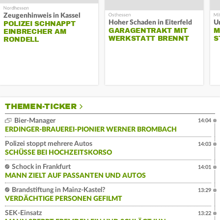
Zeugenhinweis in Kassel
Hoher Schaden in Eiterfeld
Un
POLIZEI SCHNAPPT
GARAGENTRAKT MIT
M
EINBRECHER AM
WERKSTATT BRENNT
S
RONDELL
THEMEN-TICKER
Bier-Manager
14:04
ERDINGER-BRAUEREI-PIONIER WERNER BROMBACH
Polizei stoppt mehrere Autos
14:03
SCHÜSSE BEI HOCHZEITSKORSO
Schock in Frankfurt
14:01
MANN ZIELT AUF PASSANTEN UND AUTOS
Brandstiftung in Mainz-Kastel?
13:29
VERDÄCHTIGE PERSONEN GEFILMT
SEK-Einsatz
13:22