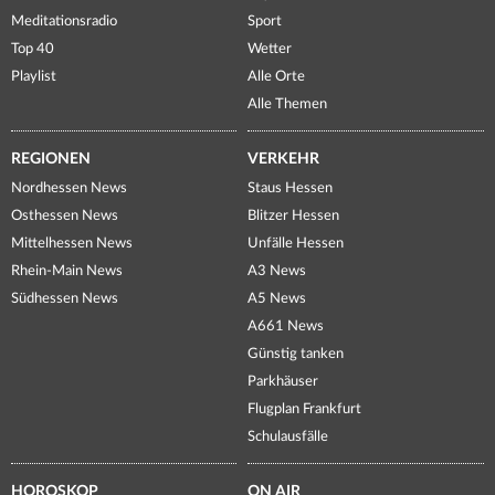
Meditationsradio
Sport
Top 40
Wetter
Playlist
Alle Orte
Alle Themen
REGIONEN
VERKEHR
Nordhessen News
Staus Hessen
Osthessen News
Blitzer Hessen
Mittelhessen News
Unfälle Hessen
Rhein-Main News
A3 News
Südhessen News
A5 News
A661 News
Günstig tanken
Parkhäuser
Flugplan Frankfurt
Schulausfälle
HOROSKOP
ON AIR