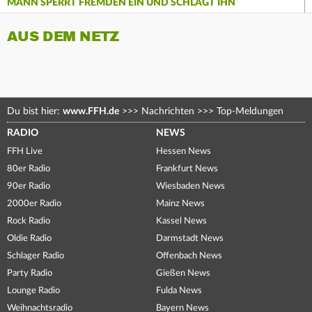
MANN SPERRT FREMDEN EIN UND SCHLÄGT IHN
AUS DEM NETZ
Du bist hier:
www.FFH.de
>>>
Nachrichten
>>>
Top-Meldungen
RADIO
NEWS
FFH Live
Hessen News
80er Radio
Frankfurt News
90er Radio
Wiesbaden News
2000er Radio
Mainz News
Rock Radio
Kassel News
Oldie Radio
Darmstadt News
Schlager Radio
Offenbach News
Party Radio
Gießen News
Lounge Radio
Fulda News
Weihnachtsradio
Bayern News