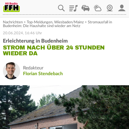
Playlist
Staupilot
Wetter
Webcam
Mein
Nachrichten
>
Top-Meldungen
,
Wiesbaden/Mainz
>
Stromausfall in
Budenheim: Die Haushalte sind wieder am Netz
20.06.2024, 16:46 Uhr
Erleichterung in Budenheim
STROM NACH ÜBER 24 STUNDEN
WIEDER DA
Redakteur
Florian Stendebach