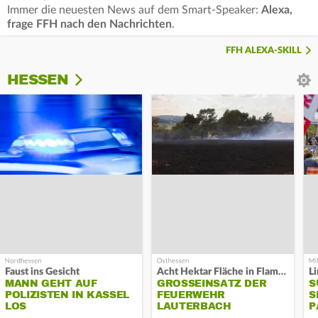
Immer die neuesten News auf dem Smart-Speaker:
Alexa,
frage FFH nach den Nachrichten
.
FFH ALEXA-SKILL
HESSEN
Faust ins Gesicht
Acht Hektar Fläche in Flammen
MANN GEHT AUF
GROSSEINSATZ DER F
S
POLIZISTEN IN KASSEL
EUERWEHR L
S
LOS
AUTERBACH
P