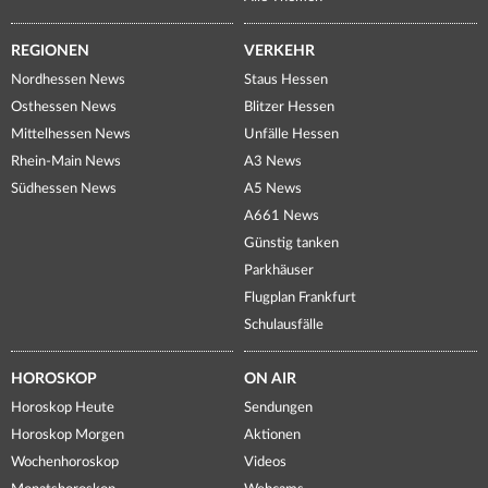
REGIONEN
VERKEHR
Nordhessen News
Staus Hessen
Osthessen News
Blitzer Hessen
Mittelhessen News
Unfälle Hessen
Rhein-Main News
A3 News
Südhessen News
A5 News
A661 News
Günstig tanken
Parkhäuser
Flugplan Frankfurt
Schulausfälle
HOROSKOP
ON AIR
Horoskop Heute
Sendungen
Horoskop Morgen
Aktionen
Wochenhoroskop
Videos