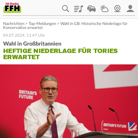
Playlist
Staupilot
Wetter
Webcam
Mein
Nachrichten
>
Top-Meldungen
>
Wahl in GB: Historische Niederlage für
Konservative erwartet
04.07.2024, 11:47 Uhr
Wahl in Großbritannien
HEFTIGE NIEDERLAGE FÜR TORIES
ERWARTET