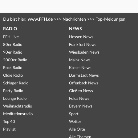
Du bist hier:
www.FFH.de
>>>
Nachrichten
>>>
Top-Meldungen
RADIO
NEWS
FFH Live
Hessen News
80er Radio
Frankfurt News
90er Radio
Wiesbaden News
2000er Radio
Mainz News
Rock Radio
Kassel News
Oldie Radio
Darmstadt News
Schlager Radio
Offenbach News
Party Radio
Gießen News
Lounge Radio
Fulda News
Weihnachtsradio
Bayern News
Meditationsradio
Sport
Top 40
Wetter
Playlist
Alle Orte
Alle Themen