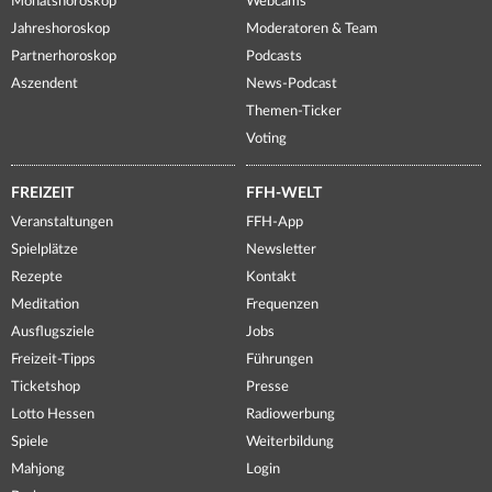
Monatshoroskop
Webcams
Jahreshoroskop
Moderatoren & Team
Partnerhoroskop
Podcasts
Aszendent
News-Podcast
Themen-Ticker
Voting
FREIZEIT
FFH-WELT
Veranstaltungen
FFH-App
Spielplätze
Newsletter
Rezepte
Kontakt
Meditation
Frequenzen
Ausflugsziele
Jobs
Freizeit-Tipps
Führungen
Ticketshop
Presse
Lotto Hessen
Radiowerbung
Spiele
Weiterbildung
Mahjong
Login