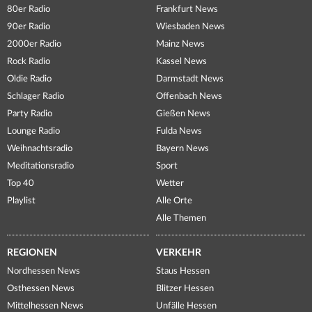
80er Radio
Frankfurt News
90er Radio
Wiesbaden News
2000er Radio
Mainz News
Rock Radio
Kassel News
Oldie Radio
Darmstadt News
Schlager Radio
Offenbach News
Party Radio
Gießen News
Lounge Radio
Fulda News
Weihnachtsradio
Bayern News
Meditationsradio
Sport
Top 40
Wetter
Playlist
Alle Orte
Alle Themen
REGIONEN
VERKEHR
Nordhessen News
Staus Hessen
Osthessen News
Blitzer Hessen
Mittelhessen News
Unfälle Hessen