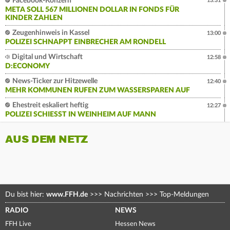
Facebook-Konzern
13:31
META SOLL 567 MILLIONEN DOLLAR IN FONDS FÜR
KINDER ZAHLEN
Zeugenhinweis in Kassel
13:00
POLIZEI SCHNAPPT EINBRECHER AM RONDELL
Digital und Wirtschaft
12:58
D:ECONOMY
News-Ticker zur Hitzewelle
12:40
MEHR KOMMUNEN RUFEN ZUM WASSERSPAREN AUF
Ehestreit eskaliert heftig
12:27
POLIZEI SCHIESST IN WEINHEIM AUF MANN
AUS DEM NETZ
Du bist hier:
www.FFH.de
>>>
Nachrichten
>>>
Top-Meldungen
RADIO
NEWS
FFH Live
Hessen News