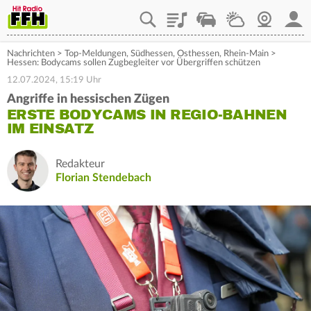
Playlist
Staupilot
Wetter
Webcam
Mein
Nachrichten
>
Top-Meldungen
,
Südhessen
,
Osthessen
,
Rhein-Main
>
Hessen: Bodycams sollen Zugbegleiter vor Übergriffen schützen
12.07.2024, 15:19 Uhr
Angriffe in hessischen Zügen
ERSTE BODYCAMS IN REGIO-BAHNEN
IM EINSATZ
Redakteur
Florian Stendebach