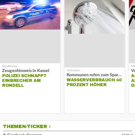
Zeugenhinweis in Kassel
Kommunen rufen zum Sparen auf
POLIZEI SCHNAPPT
A
WASSERVERBRAUCH 40
EINBRECHER AM
A
PROZENT HÖHER
RONDELL
D
THEMEN-TICKER