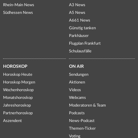
Rhein-Main News
A3 News
Südhessen News
A5 News
A661 News
Günstig tanken
Parkhäuser
Flugplan Frankfurt
Schulausfälle
HOROSKOP
ON AIR
Horoskop Heute
Sendungen
Horoskop Morgen
Aktionen
Wochenhoroskop
Videos
Monatshoroskop
Webcams
Jahreshoroskop
Moderatoren & Team
Partnerhoroskop
Podcasts
Aszendent
News-Podcast
Themen-Ticker
Voting