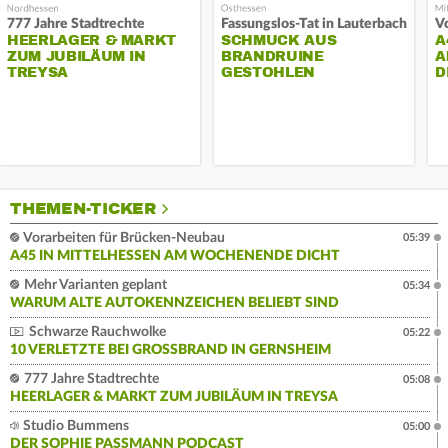
777 Jahre Stadtrechte
Fassungslos-Tat in Lauterbach
HEERLAGER & MARKT
SCHMUCK AUS
A
ZUM JUBILÄUM IN
BRANDRUINE
A
TREYSA
GESTOHLEN
D
THEMEN-TICKER
Vorarbeiten für Brücken-Neubau
05:39
A45 IN MITTELHESSEN AM WOCHENENDE DICHT
Mehr Varianten geplant
05:34
WARUM ALTE AUTOKENNZEICHEN BELIEBT SIND
Schwarze Rauchwolke
05:22
10 VERLETZTE BEI GROSSBRAND IN GERNSHEIM
777 Jahre Stadtrechte
05:08
HEERLAGER & MARKT ZUM JUBILÄUM IN TREYSA
Studio Bummens
05:00
DER SOPHIE PASSMANN PODCAST