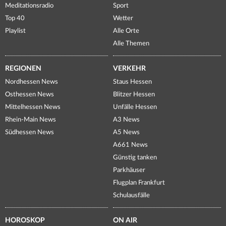
Meditationsradio
Sport
Top 40
Wetter
Playlist
Alle Orte
Alle Themen
REGIONEN
VERKEHR
Nordhessen News
Staus Hessen
Osthessen News
Blitzer Hessen
Mittelhessen News
Unfälle Hessen
Rhein-Main News
A3 News
Südhessen News
A5 News
A661 News
Günstig tanken
Parkhäuser
Flugplan Frankfurt
Schulausfälle
HOROSKOP
ON AIR