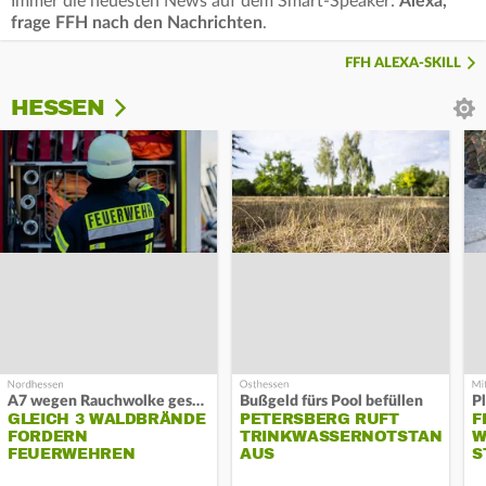
Immer die neuesten News auf dem Smart-Speaker:
Alexa,
frage FFH nach den Nachrichten
.
FFH ALEXA-SKILL
HESSEN
A7 wegen Rauchwolke gesperrt
Bußgeld fürs Pool befüllen
GLEICH 3 WALDBRÄNDE
PETERSBERG RUFT
F
FORDERN
TRINKWASSERNOTSTAND
W
FEUERWEHREN
AUS
S