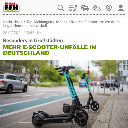
Playlist
Staupilot
Wetter
Webcam
Mein
Nachrichten
>
Top-Meldungen
>
Mehr Unfälle mit E-Scootern: Vor allem
junge Menschen verwickelt
26.07.2024, 10:55 Uhr
Besonders in Großstädten
MEHR E-SCOOTER-UNFÄLLE IN
DEUTSCHLAND