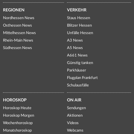
REGIONEN
VERKEHR
Nordhessen News
Staus Hessen
Osthessen News
Blitzer Hessen
Mittelhessen News
Unfälle Hessen
Rhein-Main News
A3 News
Südhessen News
A5 News
A661 News
Günstig tanken
Parkhäuser
Flugplan Frankfurt
Schulausfälle
HOROSKOP
ON AIR
Horoskop Heute
Sendungen
Horoskop Morgen
Aktionen
Wochenhoroskop
Videos
Monatshoroskop
Webcams