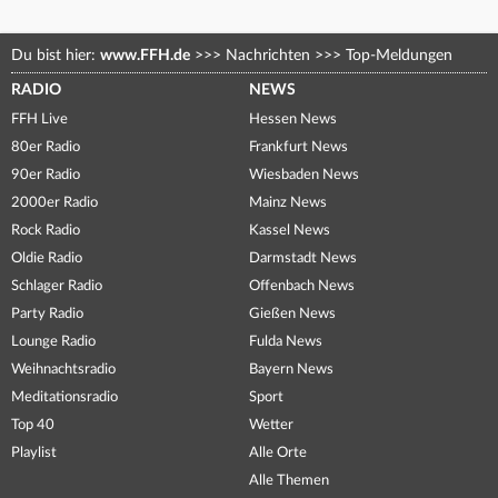
Du bist hier:
www.FFH.de
>>>
Nachrichten
>>>
Top-Meldungen
RADIO
NEWS
FFH Live
Hessen News
80er Radio
Frankfurt News
90er Radio
Wiesbaden News
2000er Radio
Mainz News
Rock Radio
Kassel News
Oldie Radio
Darmstadt News
Schlager Radio
Offenbach News
Party Radio
Gießen News
Lounge Radio
Fulda News
Weihnachtsradio
Bayern News
Meditationsradio
Sport
Top 40
Wetter
Playlist
Alle Orte
Alle Themen