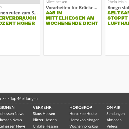
Vorarbeiten für Brücken-Neubau
Kongo stat
A45 IN
SELTSA
Kommunen rufen zum Sparen auf
ERVERBRAUCH
MITTELHESSEN AM
STOPPT
OZENT HÖHER
WOCHENENDE DICHT
LUFTHA
n
>>>
Top-Meldungen
GIONEN
VERKEHR
HOROSKOP
ON AIR
dhessen News
Staus Hessen
Horoskop Heute
Sendungen
hessen News
Blitzer Hessen
Horoskop Morgen
Aktionen
telhessen News
Unfälle Hessen
Wochenhoroskop
Videos