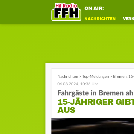
ON AIR:
NACHRICHTEN
VER
Nachrichten
>
Top-Meldungen
>
Bremen: 15-J
06.08.2024, 10:36 Uhr
Fahrgäste in Bremen a
15-JÄHRIGER GIB
AUS