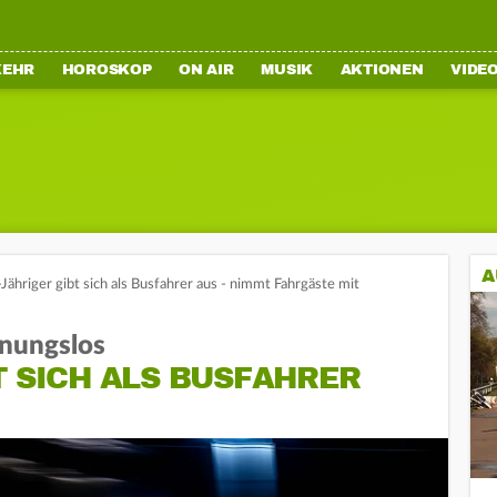
KEHR
HOROSKOP
ON AIR
MUSIK
AKTIONEN
VIDE
A
ähriger gibt sich als Busfahrer aus - nimmt Fahrgäste mit
hnungslos
T SICH ALS BUSFAHRER