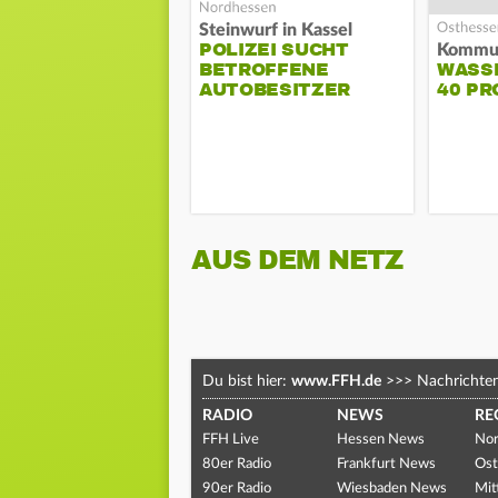
Steinwurf in Kassel
POLIZEI SUCHT
BETROFFENE
WASS
AUTOBESITZER
40 PR
AUS DEM NETZ
Du bist hier:
www.FFH.de
>>>
Nachrichte
RADIO
NEWS
RE
FFH Live
Hessen News
Nor
80er Radio
Frankfurt News
Ost
90er Radio
Wiesbaden News
Mit