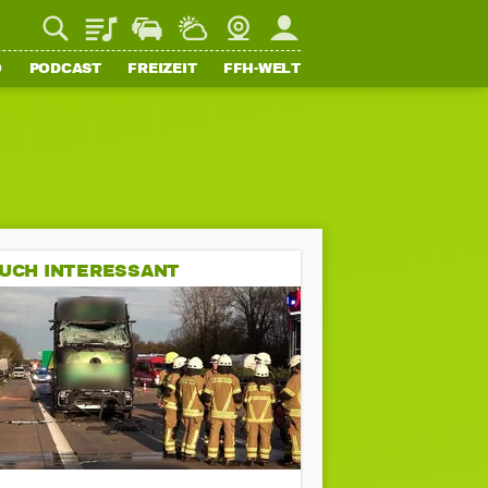
Playlist
Staupilot
Wetter
Webcam
Mein FFH
O
PODCAST
FREIZEIT
FFH-WELT
UCH INTERESSANT