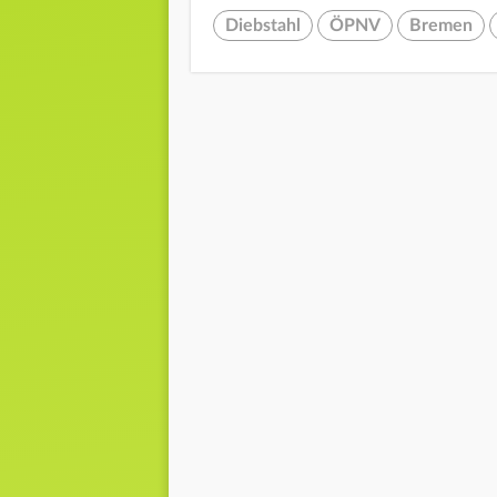
Diebstahl
ÖPNV
Bremen