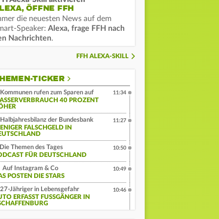
LEXA, ÖFFNE FFH
mmer die neuesten News auf dem
mart-Speaker:
Alexa, frage FFH nach
en Nachrichten
.
FFH ALEXA-SKILL
HEMEN-TICKER
Kommunen rufen zum Sparen auf
11:34
ASSERVERBRAUCH 40 PROZENT
ÖHER
Halbjahresbilanz der Bundesbank
11:27
ENIGER FALSCHGELD IN
EUTSCHLAND
Die Themen des Tages
10:50
ODCAST FÜR DEUTSCHLAND
Auf Instagram & Co
10:49
AS POSTEN DIE STARS
27-Jähriger in Lebensgefahr
10:46
UTO ERFASST FUSSGÄNGER IN A
CHAFFENBURG