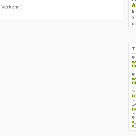
A
Verkehr
I
S
d
T
W
H
W
D
P
D
A
S