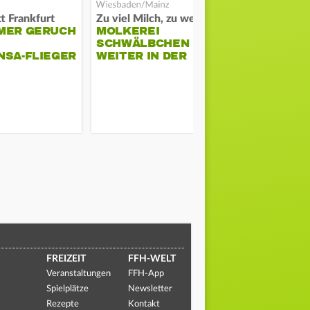
t Frankfurt
Zu viel Milch, zu wenig Abnehme
MER GERUCH
MOLKEREI
STADTRAT
SCHWÄLBCHEN
WIEDER F
NSA-FLIEGER
WEITER IN DER
SCHLAGZE
KRISE
FREIZEIT
FFH-WELT
Veranstaltungen
FFH-App
Spielplätze
Newsletter
Rezepte
Kontakt