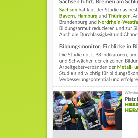
Sachsen führt, Bremen am Schlu
Sachsen
hat laut der Studie das bes
Bayern
,
Hamburg
und
Thüringen
. A
Brandenburg und
Nordrhein-Westfa
Bildungsarmut reduzieren und zur S
Auch die Durchlässigkeit und Chanc
Bildungsmonitor: Einblicke in Bi
Die Studie nutzt 98 Indikatoren, um d
und Schwächen der einzelnen Bildu
Arbeitgeberverbänden der
Metall- u
Studie sind wichtig für bildungsöko
Verbesserungspotential und erfolgre
Platz
HES
HER