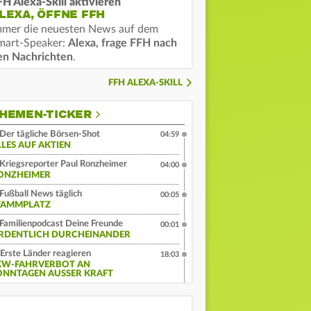
FH Alexa-Skill aktivieren
LEXA, ÖFFNE FFH
mmer die neuesten News auf dem
mart-Speaker:
Alexa, frage FFH nach
en Nachrichten
.
FFH ALEXA-SKILL
HEMEN-TICKER
Der tägliche Börsen-Shot
04:59
LLES AUF AKTIEN
Kriegsreporter Paul Ronzheimer
04:00
ONZHEIMER
Fußball News täglich
00:05
TAMMPLATZ
Familienpodcast Deine Freunde
00:01
RDENTLICH DURCHEINANDER
Erste Länder reagieren
18:03
KW-FAHRVERBOT AN
ONNTAGEN AUSSER KRAFT