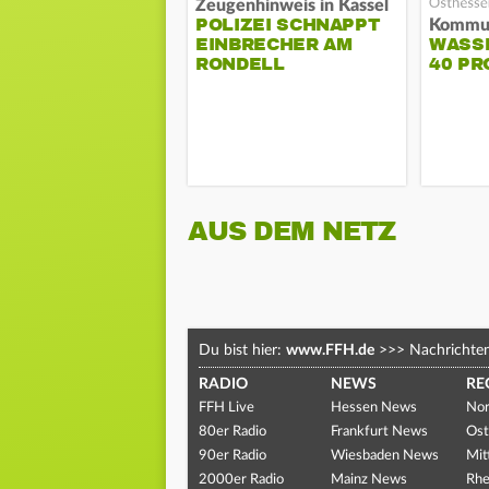
Zeugenhinweis in Kassel
POLIZEI SCHNAPPT
EINBRECHER AM
WASS
RONDELL
40 PR
AUS DEM NETZ
Du bist hier:
www.FFH.de
>>>
Nachrichte
RADIO
NEWS
RE
FFH Live
Hessen News
Nor
80er Radio
Frankfurt News
Ost
90er Radio
Wiesbaden News
Mit
2000er Radio
Mainz News
Rhe