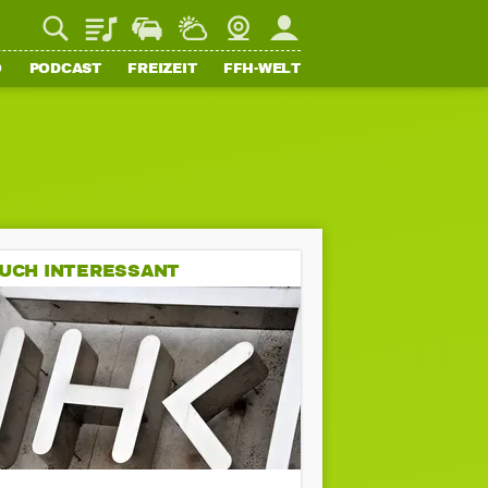
Playlist
Staupilot
Wetter
Webcam
Mein FFH
O
PODCAST
FREIZEIT
FFH-WELT
UCH INTERESSANT