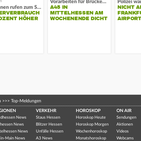
Vorarbeiten für Brücken-Neubau
A45 IN
NICHT A
Kommunen rufen zum Sparen auf
ERVERBRAUCH
MITTELHESSEN AM
FRANKF
OZENT HÖHER
WOCHENENDE DICHT
AIRPORT
n
>>>
Top-Meldungen
GIONEN
VERKEHR
HOROSKOP
ON AIR
dhessen News
Staus Hessen
Horoskop Heute
Sendungen
hessen News
Blitzer Hessen
Horoskop Morgen
Aktionen
telhessen News
Unfälle Hessen
Wochenhoroskop
Videos
in-Main News
A3 News
Monatshoroskop
Webcams