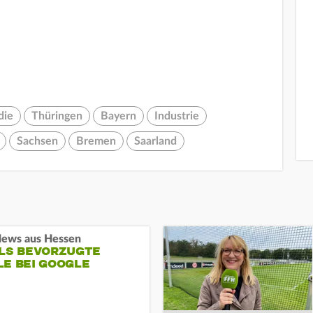
die
Thüringen
Bayern
Industrie
Sachsen
Bremen
Saarland
ews aus Hessen
ALS BEVORZUGTE
LE BEI GOOGLE