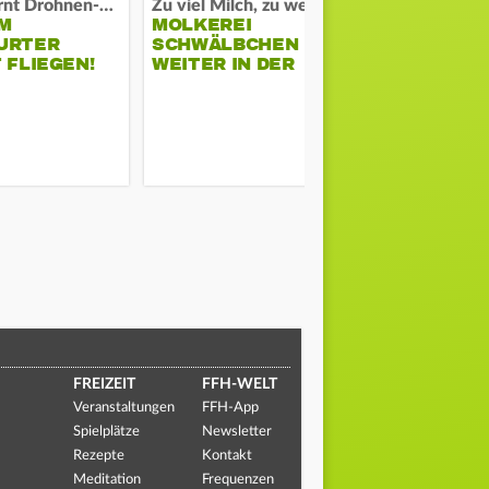
Polizei warnt Drohnen-Besitzer
Zu viel Milch, zu wenig Abnehme
M
MOLKEREI
STADTRAT
URTER
SCHWÄLBCHEN
WIEDER F
 FLIEGEN!
WEITER IN DER
SCHLAGZE
KRISE
FREIZEIT
FFH-WELT
Veranstaltungen
FFH-App
Spielplätze
Newsletter
Rezepte
Kontakt
Meditation
Frequenzen