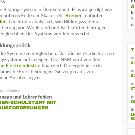
F
ss
A
te Bildungssystem in Deutschland. Es wird gefolgt von
I
m unteren Ende der Skala steht
Bremen
, dahinter
S
len
. Die Studie analysiert, wie Bildungssysteme
d
icherung von Wohlstand und Fachkräften beitragen.
engleichheit des Systems werden bewertet.
ldungspolitik
T
ie Systeme zu vergleichen. Das Ziel ist es, die Stärken
ngssysteme aufzuzeigen. Die INSM wird von den
A
nd Elektroindustrie
finanziert. Die Ergebnisse der
nomische Entscheidungen. Sie zeigen auf, wo
R
iche Ansätze liegen.
S
 knapp und Lehrer fehlen
SEN-SCHULSTART MIT
O
AUSFORDERUNGEN
L
S