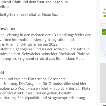
inland-Pfalz und dem Saarland liegen im
elfeld.
Fe
M
beitgebernahen Initiative Neue Soziale
B
Schwächen
che Leistung in den meisten der 13 Handlungsfelder der
urden Internationalisierung, Integration und
r in Rheinland-Pfalz erhielten 2022
eht ein geringerer Einfluss der sozialen Herkunft auf
undesländern. Schwächer schneidet Rheinland-Pfalz bei
sierung ab. Insgesamt erreicht das Bundesland Platz
eld
 ab und erreicht Platz sechs. Besonders
risierung. Die Ausgaben für Grundschüler sind hier
sgaben pro Kopf. Hessen folgt knapp dahinter auf Platz
erinfrastruktur als Stärken gelten, besteht
alisierung, Schulqualität und Ausgabenpriorisierung.