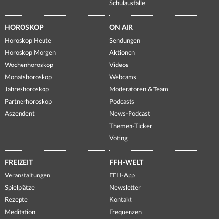
Schulausfälle
HOROSKOP
ON AIR
Horoskop Heute
Sendungen
Horoskop Morgen
Aktionen
Wochenhoroskop
Videos
Monatshoroskop
Webcams
Jahreshoroskop
Moderatoren & Team
Partnerhoroskop
Podcasts
Aszendent
News-Podcast
Themen-Ticker
Voting
FREIZEIT
FFH-WELT
Veranstaltungen
FFH-App
Spielplätze
Newsletter
Rezepte
Kontakt
Meditation
Frequenzen