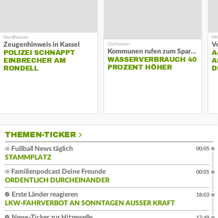
Zeugenhinweis in Kassel
Kommunen rufen zum Sparen auf
POLIZEI SCHNAPPT
A
WASSERVERBRAUCH 40
EINBRECHER AM
A
PROZENT HÖHER
RONDELL
D
THEMEN-TICKER
Fußball News täglich
00:05
STAMMPLATZ
Familienpodcast Deine Freunde
00:01
ORDENTLICH DURCHEINANDER
Erste Länder reagieren
18:03
LKW-FAHRVERBOT AN SONNTAGEN AUSSER KRAFT
News-Ticker zur Hitzewelle
17:49