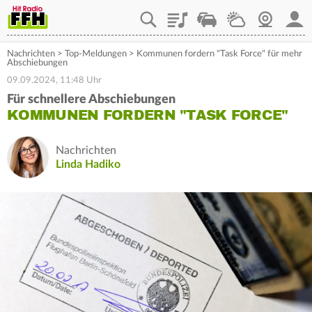
Playlist
Staupilot
Wetter
Webcam
Mein
Nachrichten
>
Top-Meldungen
>
Kommunen fordern "Task Force" für mehr
Abschiebungen
09.09.2024, 11:48 Uhr
Für schnellere Abschiebungen
KOMMUNEN FORDERN "TASK FORCE"
Nachrichten
Linda Hadiko