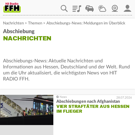
Playlist
Staupilot
Wetter
Webcam
Mein
Nachrichten
>
Themen
>
Abschiebungs-News: Meldungen im Überblick
Abschiebung
NACHRICHTEN
Abschiebungs-News: Aktuelle Nachrichten und
Informationen aus Hessen, Deutschland und der Welt. Rund
um die Uhr aktualisiert, die wichtigsten News von HIT
RADIO FFH.
28.07.2026
Abschiebungen nach Afghanistan
VIER STRAFTÄTER AUS HESSEN
IM FLIEGER