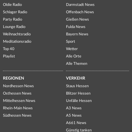
Oldie Radio
Darmstadt News
Schlager Radio
Offenbach News
Party Radio
Gießen News
Lounge Radio
Fulda News
Weihnachtsradio
Bayern News
Meditationsradio
Sport
Top 40
Wetter
Playlist
Alle Orte
Alle Themen
REGIONEN
VERKEHR
Nordhessen News
Staus Hessen
Osthessen News
Blitzer Hessen
Mittelhessen News
Unfälle Hessen
Rhein-Main News
A3 News
Südhessen News
A5 News
A661 News
Günstig tanken