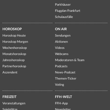
Parkhäuser
Flugplan Frankfurt
Schulausfälle
HOROSKOP
ON AIR
Horoskop Heute
Sendungen
Horoskop Morgen
Aktionen
Wochenhoroskop
Videos
Monatshoroskop
Webcams
Jahreshoroskop
Moderatoren & Team
Partnerhoroskop
Podcasts
Aszendent
News-Podcast
Themen-Ticker
Voting
FREIZEIT
FFH-WELT
Veranstaltungen
FFH-App
Spielplätze
Newsletter