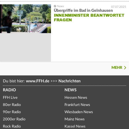
07.07.2025
Übergriffe im Bad in Gelnhausen
INNENMINISTER BEANTWORTET
FRAGEN
MEHR
Du bist hier:
www.FFH.de
>>>
Nachrichten
RADIO
NEWS
FFH Live
Hessen News
80er Radio
Frankfurt News
90er Radio
Wiesbaden News
2000er Radio
Mainz News
Rock Radio
Kassel News