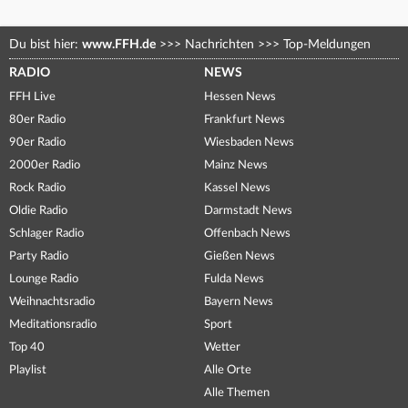
Du bist hier:
www.FFH.de
>>>
Nachrichten
>>>
Top-Meldungen
RADIO
NEWS
FFH Live
Hessen News
80er Radio
Frankfurt News
90er Radio
Wiesbaden News
2000er Radio
Mainz News
Rock Radio
Kassel News
Oldie Radio
Darmstadt News
Schlager Radio
Offenbach News
Party Radio
Gießen News
Lounge Radio
Fulda News
Weihnachtsradio
Bayern News
Meditationsradio
Sport
Top 40
Wetter
Playlist
Alle Orte
Alle Themen