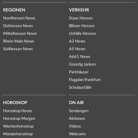
REGIONEN
VERKEHR
Nordhessen News
Staus Hessen
Osthessen News
Blitzer Hessen
Mittelhessen News
Unfälle Hessen
Rhein-Main News
A3 News
Südhessen News
A5 News
A661 News
Günstig tanken
Parkhäuser
Flugplan Frankfurt
Schulausfälle
HOROSKOP
ON AIR
Horoskop Heute
Sendungen
Horoskop Morgen
Aktionen
Wochenhoroskop
Videos
Monatshoroskop
Webcams