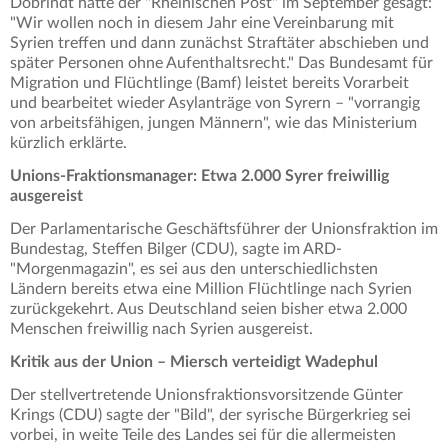
Dobrindt hatte der "Rheinischen Post" im September gesagt:
"Wir wollen noch in diesem Jahr eine Vereinbarung mit
Syrien treffen und dann zunächst Straftäter abschieben und
später Personen ohne Aufenthaltsrecht." Das Bundesamt für
Migration und Flüchtlinge (Bamf) leistet bereits Vorarbeit
und bearbeitet wieder Asylanträge von Syrern – "vorrangig
von arbeitsfähigen, jungen Männern", wie das Ministerium
kürzlich erklärte.
Unions-Fraktionsmanager: Etwa 2.000 Syrer freiwillig
ausgereist
Der Parlamentarische Geschäftsführer der Unionsfraktion im
Bundestag, Steffen Bilger (CDU), sagte im ARD-
"Morgenmagazin", es sei aus den unterschiedlichsten
Ländern bereits etwa eine Million Flüchtlinge nach Syrien
zurückgekehrt. Aus Deutschland seien bisher etwa 2.000
Menschen freiwillig nach Syrien ausgereist.
Kritik aus der Union – Miersch verteidigt Wadephul
Der stellvertretende Unionsfraktionsvorsitzende Günter
Krings (CDU) sagte der "Bild", der syrische Bürgerkrieg sei
vorbei, in weite Teile des Landes sei für die allermeisten