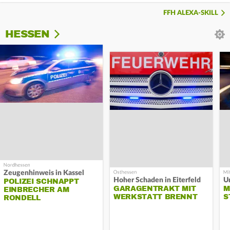
FFH ALEXA-SKILL
HESSEN
Zeugenhinweis in Kassel
Hoher Schaden in Eiterfeld
Un
POLIZEI SCHNAPPT
GARAGENTRAKT MIT
M
EINBRECHER AM
WERKSTATT BRENNT
S
RONDELL