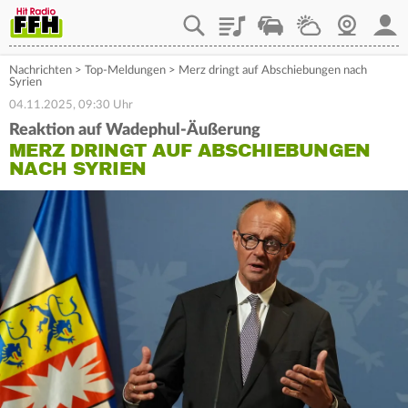
Playlist
Staupilot
Wetter
Webcam
Mein
Nachrichten
>
Top-Meldungen
>
Merz dringt auf Abschiebungen nach
Syrien
04.11.2025, 09:30 Uhr
Reaktion auf Wadephul-Äußerung
MERZ DRINGT AUF ABSCHIEBUNGEN
NACH SYRIEN