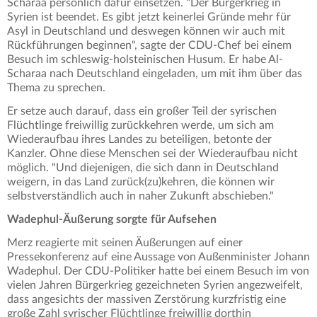
Scharaa persönlich dafür einsetzen. "Der Bürgerkrieg in
Syrien ist beendet. Es gibt jetzt keinerlei Gründe mehr für
Asyl in Deutschland und deswegen können wir auch mit
Rückführungen beginnen", sagte der CDU-Chef bei einem
Besuch im schleswig-holsteinischen Husum. Er habe Al-
Scharaa nach Deutschland eingeladen, um mit ihm über das
Thema zu sprechen.
Er setze auch darauf, dass ein großer Teil der syrischen
Flüchtlinge freiwillig zurückkehren werde, um sich am
Wiederaufbau ihres Landes zu beteiligen, betonte der
Kanzler. Ohne diese Menschen sei der Wiederaufbau nicht
möglich. "Und diejenigen, die sich dann in Deutschland
weigern, in das Land zurück(zu)kehren, die können wir
selbstverständlich auch in naher Zukunft abschieben."
Wadephul-Äußerung sorgte für Aufsehen
Merz reagierte mit seinen Äußerungen auf einer
Pressekonferenz auf eine Aussage von Außenminister Johann
Wadephul. Der CDU-Politiker hatte bei einem Besuch im von
vielen Jahren Bürgerkrieg gezeichneten Syrien angezweifelt,
dass angesichts der massiven Zerstörung kurzfristig eine
große Zahl syrischer Flüchtlinge freiwillig dorthin