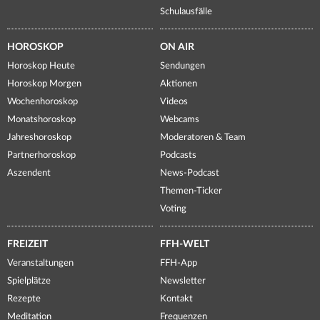
Schulausfälle
HOROSKOP
ON AIR
Horoskop Heute
Sendungen
Horoskop Morgen
Aktionen
Wochenhoroskop
Videos
Monatshoroskop
Webcams
Jahreshoroskop
Moderatoren & Team
Partnerhoroskop
Podcasts
Aszendent
News-Podcast
Themen-Ticker
Voting
FREIZEIT
FFH-WELT
Veranstaltungen
FFH-App
Spielplätze
Newsletter
Rezepte
Kontakt
Meditation
Frequenzen