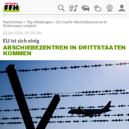
Playlist
Staupilot
Wetter
Webcam
Mein
Nachrichten
>
Top-Meldungen
>
EU macht Abschiebezentren in
Drittstaaten möglich
02.06.2026, 05:50 Uhr
EU ist sich einig
ABSCHIEBEZENTREN IN DRITTSTAATEN
KOMMEN