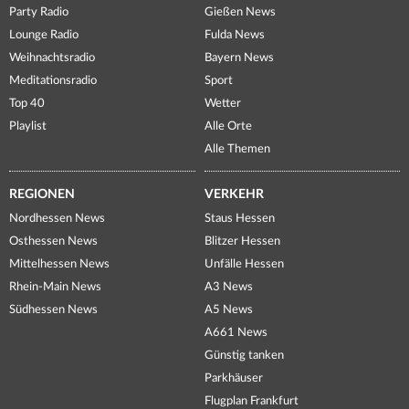
Party Radio
Gießen News
Lounge Radio
Fulda News
Weihnachtsradio
Bayern News
Meditationsradio
Sport
Top 40
Wetter
Playlist
Alle Orte
Alle Themen
REGIONEN
VERKEHR
Nordhessen News
Staus Hessen
Osthessen News
Blitzer Hessen
Mittelhessen News
Unfälle Hessen
Rhein-Main News
A3 News
Südhessen News
A5 News
A661 News
Günstig tanken
Parkhäuser
Flugplan Frankfurt