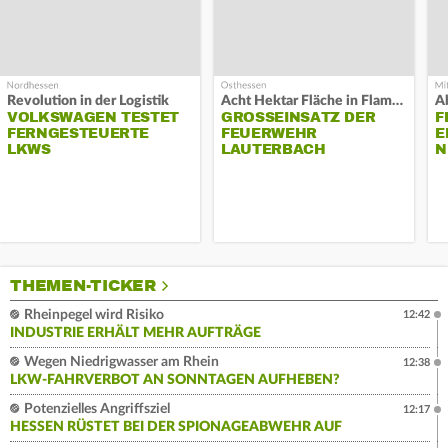
Revolution in der Logistik
Acht Hektar Fläche in Flammen
A
VOLKSWAGEN TESTET
GROSSEINSATZ DER F
F
FERNGESTEUERTE
EUERWEHR L
E
LKWS
AUTERBACH
N
THEMEN-TICKER
Rheinpegel wird Risiko
12:42
INDUSTRIE ERHÄLT MEHR AUFTRÄGE
Wegen Niedrigwasser am Rhein
12:38
LKW-FAHRVERBOT AN SONNTAGEN AUFHEBEN?
Potenzielles Angriffsziel
12:17
HESSEN RÜSTET BEI DER SPIONAGEABWEHR AUF