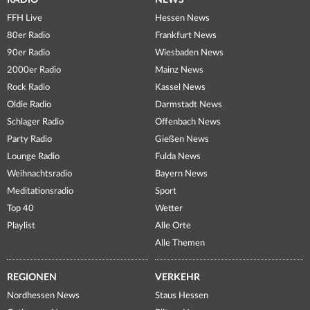
RADIO
NEWS
FFH Live
Hessen News
80er Radio
Frankfurt News
90er Radio
Wiesbaden News
2000er Radio
Mainz News
Rock Radio
Kassel News
Oldie Radio
Darmstadt News
Schlager Radio
Offenbach News
Party Radio
Gießen News
Lounge Radio
Fulda News
Weihnachtsradio
Bayern News
Meditationsradio
Sport
Top 40
Wetter
Playlist
Alle Orte
Alle Themen
REGIONEN
VERKEHR
Nordhessen News
Staus Hessen