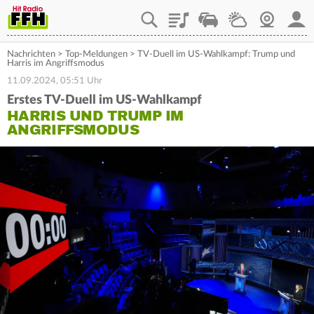
Playlist
Staupilot
Wetter
Webcam
Mein
Nachrichten
>
Top-Meldungen
>
TV-Duell im US-Wahlkampf: Trump und
Harris im Angriffsmodus
11.09.2024, 05:51 Uhr
Erstes TV-Duell im US-Wahlkampf
HARRIS UND TRUMP IM
ANGRIFFSMODUS