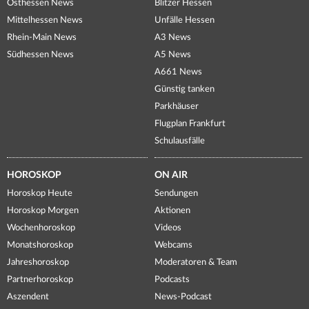
Osthessen News
Blitzer Hessen
Mittelhessen News
Unfälle Hessen
Rhein-Main News
A3 News
Südhessen News
A5 News
A661 News
Günstig tanken
Parkhäuser
Flugplan Frankfurt
Schulausfälle
HOROSKOP
ON AIR
Horoskop Heute
Sendungen
Horoskop Morgen
Aktionen
Wochenhoroskop
Videos
Monatshoroskop
Webcams
Jahreshoroskop
Moderatoren & Team
Partnerhoroskop
Podcasts
Aszendent
News-Podcast