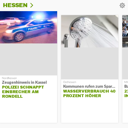
HESSEN
Zeugenhinweis in Kassel
Kommunen rufen zum Sparen auf
B
POLIZEI SCHNAPPT
WASSERVERBRAUCH 40
2
EINBRECHER AM
PROZENT HÖHER
I
RONDELL