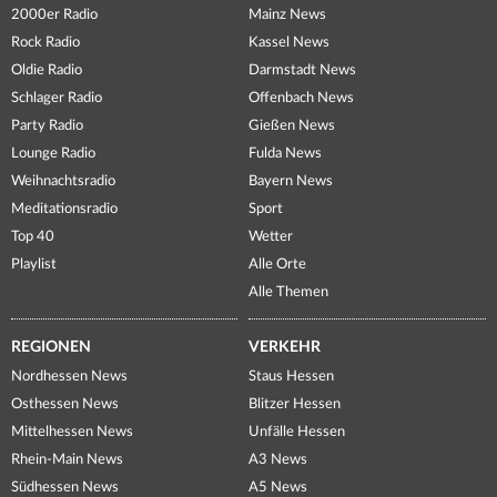
2000er Radio
Mainz News
Rock Radio
Kassel News
Oldie Radio
Darmstadt News
Schlager Radio
Offenbach News
Party Radio
Gießen News
Lounge Radio
Fulda News
Weihnachtsradio
Bayern News
Meditationsradio
Sport
Top 40
Wetter
Playlist
Alle Orte
Alle Themen
REGIONEN
VERKEHR
Nordhessen News
Staus Hessen
Osthessen News
Blitzer Hessen
Mittelhessen News
Unfälle Hessen
Rhein-Main News
A3 News
Südhessen News
A5 News