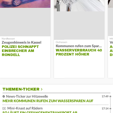
Zeugenhinweis in Kassel
Kommunen rufen zum Sparen auf
POLIZEI SCHNAPPT
A
WASSERVERBRAUCH 40
EINBRECHER AM
A
PROZENT HÖHER
RONDELL
D
THEMEN-TICKER
News-Ticker zur Hitzewelle
17:49
MEHR KOMMUNEN RUFEN ZUM WASSERSPAREN AUF
Mini-Knast auf Rädern
17:14
SO LÄUFT EIN GEFANGENENTRANSPORT AB