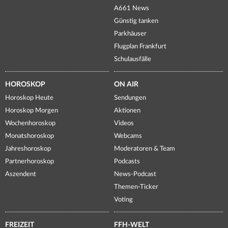
A661 News
Günstig tanken
Parkhäuser
Flugplan Frankfurt
Schulausfälle
HOROSKOP
ON AIR
Horoskop Heute
Sendungen
Horoskop Morgen
Aktionen
Wochenhoroskop
Videos
Monatshoroskop
Webcams
Jahreshoroskop
Moderatoren & Team
Partnerhoroskop
Podcasts
Aszendent
News-Podcast
Themen-Ticker
Voting
FREIZEIT
FFH-WELT