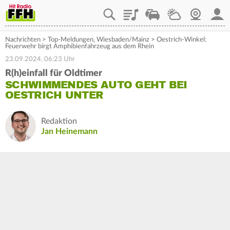
Playlist
Staupilot
Wetter
Webcam
Mein
Nachrichten
>
Top-Meldungen
,
Wiesbaden/Mainz
>
Oestrich-Winkel:
Feuerwehr birgt Amphibienfahrzeug aus dem Rhein
23.09.2024, 06:23 Uhr
R(h)einfall für Oldtimer
SCHWIMMENDES AUTO GEHT BEI
OESTRICH UNTER
Redaktion
Jan Heinemann