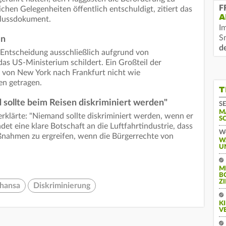
F
ichen Gelegenheiten öffentlich entschuldigt, zitiert das
A
hlussdokument.
I
S
en
d
 Entscheidung ausschließlich aufgrund von
as US-Ministerium schildert. Ein Großteil der
 von New York nach Frankfurt nicht wie
n getragen.
T
sollte beim Reisen diskriminiert werden"
SE
M
rklärte: "Niemand sollte diskriminiert werden, wenn er
S
et eine klare Botschaft an die Luftfahrtindustrie, dass
We
aßnahmen zu ergreifen, wenn die Bürgerrechte von
W
U
M
B
Z
thansa
Diskriminierung
K
V