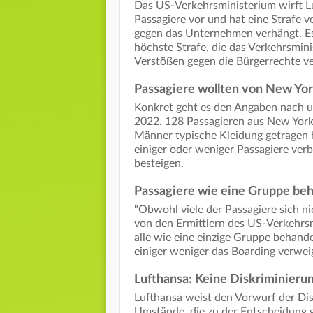
Das US-Verkehrsministerium wirft Lu
Passagiere vor und hat eine Strafe v
gegen das Unternehmen verhängt. Es
höchste Strafe, die das Verkehrsmin
Verstößen gegen die Bürgerrechte ve
Passagiere wollten von New Yo
Konkret geht es den Angaben nach u
2022. 128 Passagieren aus New York,
Männer typische Kleidung getragen h
einiger oder weniger Passagiere ver
besteigen.
Passagiere wie eine Gruppe beh
"Obwohl viele der Passagiere sich n
von den Ermittlern des US-Verkehrsm
alle wie eine einzige Gruppe behand
einiger weniger das Boarding verwei
Lufthansa: Keine Diskriminieru
Lufthansa weist den Vorwurf der Di
Umstände, die zu der Entscheidung g