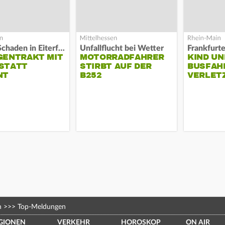
Hoher Schaden in Eiterfeld
Unfallflucht bei Wetter
Frankfurt
GENTRAKT MIT
MOTORRADFAHRER
KIND UN
STATT
STIRBT AUF DER
BUSFAH
NT
B252
VERLET
n
>>>
Top-Meldungen
GIONEN
VERKEHR
HOROSKOP
ON AIR