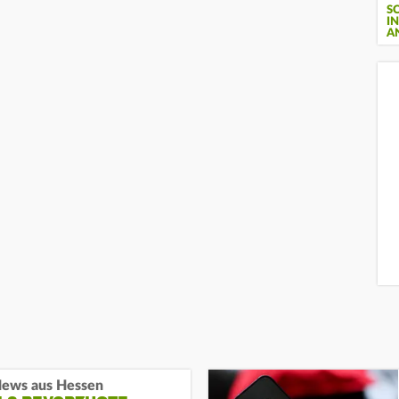
S
I
A
ews aus Hessen