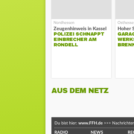
Zeugenhinweis in Kassel
POLIZEI SCHNAPPT
GARA
EINBRECHER AM
WERK
RONDELL
BREN
AUS DEM NETZ
Du bist hier:
www.FFH.de
>>>
Nachrichte
RADIO
NEWS
RE