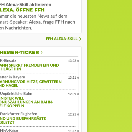
FH Alexa-Skill aktivieren
LEXA, ÖFFNE FFH
mmer die neuesten News auf dem
mart-Speaker:
Alexa, frage FFH nach
en Nachrichten
.
FFH ALEXA-SKILL
HEMEN-TICKER
K-Einsatz
13:22
ANN SPERRT FREMDEN EIN UND
CHLÄGT IHN
tter in Bayern
13:21
ARNUNG VOR HITZE, GEWITTERN
ND HAGEL
Unpünktliche Bahn
12:39
INISTER WILL
ONUSZAHLUNGEN AN BAHN-
IELE KOPPELN
Frankfurter Flughafen
12:21
IND UND BUSFAHRGÄSTE
ERLETZT
FIFA-Krise
11:47