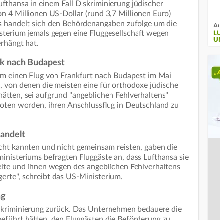
fthansa in einem Fall Diskriminierung jüdischer
on 4 Millionen US-Dollar (rund 3,7 Millionen Euro)
 handelt sich den Behördenangaben zufolge um die
Au
isterium jemals gegen eine Fluggesellschaft wegen
L
U
rhängt hat.
rk nach Budapest
m einen Flug von Frankfurt nach Budapest im Mai
 von denen die meisten eine für orthodoxe jüdische
ätten, sei aufgrund "angeblichen Fehlverhaltens"
boten worden, ihren Anschlussflug in Deutschland zu
andelt
icht kannten und nicht gemeinsam reisten, gaben die
inisteriums befragten Fluggäste an, dass Lufthansa sie
elte und ihnen wegen des angeblichen Fehlverhaltens
gerte", schreibt das US-Ministerium.
ng
skriminierung zurück. Das Unternehmen bedauere die
eführt hätten, den Fluggästen die Beförderung zu