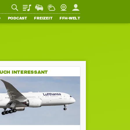
Playlist
Staupilot
Wetter
Webcam
Mein FFH
O
PODCAST
FREIZEIT
FFH-WELT
UCH INTERESSANT