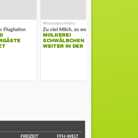
er Flughafen
Zu viel Milch, zu wenig Abnehme
D
MOLKEREI
DARMSTAD
RGÄSTE
SCHWÄLBCHEN
ERKÄMPFT
ZT
WEITER IN DER
GEGEN KI
KRISE
FREIZEIT
FFH-WELT