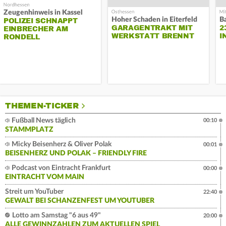
Zeugenhinweis in Kassel
Hoher Schaden in Eiterfeld
B
POLIZEI SCHNAPPT
GARAGENTRAKT MIT
2
EINBRECHER AM
WERKSTATT BRENNT
I
RONDELL
THEMEN-TICKER
Fußball News täglich
00:10
STAMMPLATZ
Micky Beisenherz & Oliver Polak
00:01
BEISENHERZ UND POLAK – FRIENDLY FIRE
Podcast von Eintracht Frankfurt
00:00
EINTRACHT VOM MAIN
Streit um YouTuber
22:40
GEWALT BEI SCHANZENFEST UM YOUTUBER
Lotto am Samstag "6 aus 49"
20:00
ALLE GEWINNZAHLEN ZUM AKTUELLEN SPIEL