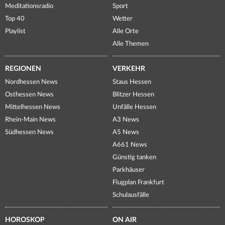
Meditationsradio
Sport
Top 40
Wetter
Playlist
Alle Orte
Alle Themen
REGIONEN
VERKEHR
Nordhessen News
Staus Hessen
Osthessen News
Blitzer Hessen
Mittelhessen News
Unfälle Hessen
Rhein-Main News
A3 News
Südhessen News
A5 News
A661 News
Günstig tanken
Parkhäuser
Flugplan Frankfurt
Schulausfälle
HOROSKOP
ON AIR