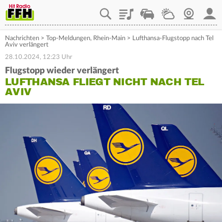
Playlist
Staupilot
Wetter
Webcam
Mein
Nachrichten
>
Top-Meldungen
,
Rhein-Main
>
Lufthansa-Flugstopp nach Tel
Aviv verlängert
28.10.2024, 12:23 Uhr
Flugstopp wieder verlängert
LUFTHANSA FLIEGT NICHT NACH TEL
AVIV