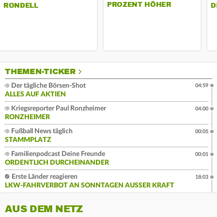
PROZENT HÖHER
RONDELL
D
THEMEN-TICKER
Der tägliche Börsen-Shot
04:59
ALLES AUF AKTIEN
Kriegsreporter Paul Ronzheimer
04:00
RONZHEIMER
Fußball News täglich
00:05
STAMMPLATZ
Familienpodcast Deine Freunde
00:01
ORDENTLICH DURCHEINANDER
Erste Länder reagieren
18:03
LKW-FAHRVERBOT AN SONNTAGEN AUSSER KRAFT
AUS DEM NETZ