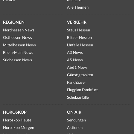
Playlist
Alle Orte
Alle Themen
REGIONEN
VERKEHR
Nordhessen News
Staus Hessen
Osthessen News
Blitzer Hessen
Mittelhessen News
Unfälle Hessen
Rhein-Main News
A3 News
Südhessen News
A5 News
A661 News
Günstig tanken
Parkhäuser
Flugplan Frankfurt
Schulausfälle
HOROSKOP
ON AIR
Horoskop Heute
Sendungen
Horoskop Morgen
Aktionen