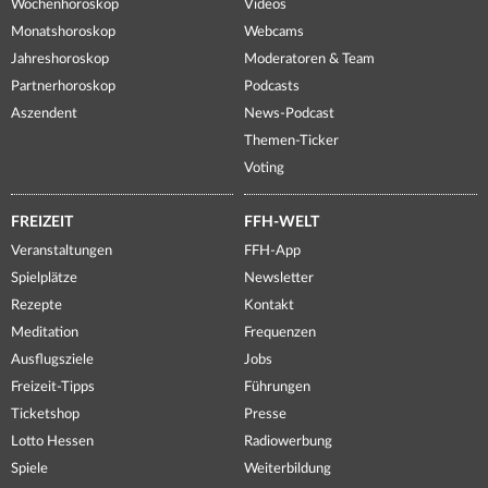
Wochenhoroskop
Videos
Monatshoroskop
Webcams
Jahreshoroskop
Moderatoren & Team
Partnerhoroskop
Podcasts
Aszendent
News-Podcast
Themen-Ticker
Voting
FREIZEIT
FFH-WELT
Veranstaltungen
FFH-App
Spielplätze
Newsletter
Rezepte
Kontakt
Meditation
Frequenzen
Ausflugsziele
Jobs
Freizeit-Tipps
Führungen
Ticketshop
Presse
Lotto Hessen
Radiowerbung
Spiele
Weiterbildung