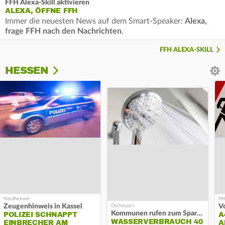
FFH Alexa-Skill aktivieren
ALEXA, ÖFFNE FFH
Immer die neuesten News auf dem Smart-Speaker:
Alexa,
frage FFH nach den Nachrichten
.
FFH ALEXA-SKILL
HESSEN
Zeugenhinweis in Kassel
Kommunen rufen zum Sparen auf
POLIZEI SCHNAPPT
A
WASSERVERBRAUCH 40
EINBRECHER AM
A