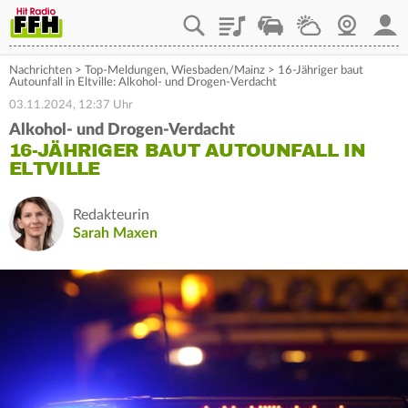
Playlist
Staupilot
Wetter
Webcam
Mein
Nachrichten
>
Top-Meldungen
,
Wiesbaden/Mainz
>
16-Jähriger baut
Autounfall in Eltville: Alkohol- und Drogen-Verdacht
03.11.2024, 12:37 Uhr
Alkohol- und Drogen-Verdacht
16-JÄHRIGER BAUT AUTOUNFALL IN
ELTVILLE
Redakteurin
Sarah Maxen