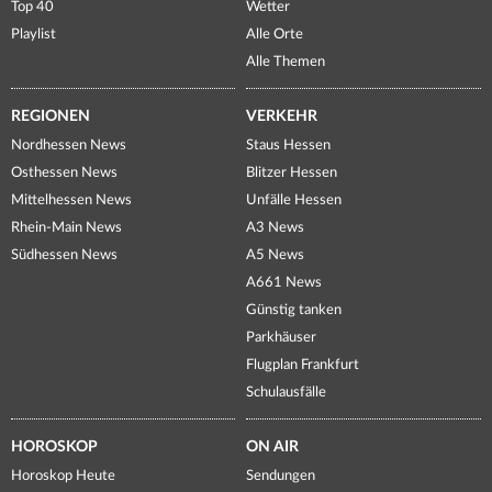
Top 40
Wetter
Playlist
Alle Orte
Alle Themen
REGIONEN
VERKEHR
Nordhessen News
Staus Hessen
Osthessen News
Blitzer Hessen
Mittelhessen News
Unfälle Hessen
Rhein-Main News
A3 News
Südhessen News
A5 News
A661 News
Günstig tanken
Parkhäuser
Flugplan Frankfurt
Schulausfälle
HOROSKOP
ON AIR
Horoskop Heute
Sendungen