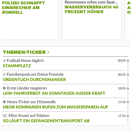
Kommunen rufen zum Sparen auf
POLIZEI SCHNAPPT
A
WASSERVERBRAUCH 40
EINBRECHER AM
A
PROZENT HÖHER
RONDELL
D
THEMEN-TICKER
Fußball News täglich
00:05
STAMMPLATZ
Familienpodcast Deine Freunde
00:01
ORDENTLICH DURCHEINANDER
Erste Länder reagieren
18:03
LKW-FAHRVERBOT AN SONNTAGEN AUSSER KRAFT
News-Ticker zur Hitzewelle
17:49
MEHR KOMMUNEN RUFEN ZUM WASSERSPAREN AUF
Mini-Knast auf Rädern
17:14
SO LÄUFT EIN GEFANGENENTRANSPORT AB