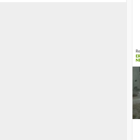
Re
E
N