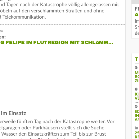
nd Tagen nach der Katastrophe völlig alleingelassen mit
F
öbeln auf den verschlammten Straßen und ohne
A
nd Telekommunikation.
I
S
d
en:
G FELIPE IN FLUTREGION MIT SCHLAMM…
T
M
B
Z
K
V
S
 im Einsatz
I
A
erweile fünften Tag nach der Katastrophe weiter. Vor
efgaragen oder Parkhäusern stellt sich die Suche
In
2
 Wasser den Einsatzkräften zum Teil bis zur Brust
R