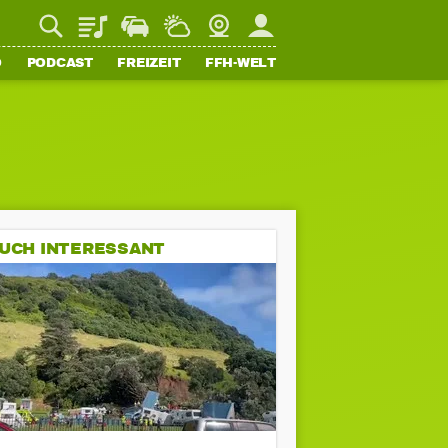
Playlist
Staupilot
Wetter
Webcam
Mein FFH
O
PODCAST
FREIZEIT
FFH-WELT
UCH INTERESSANT