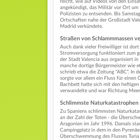
reicht, wie auf Videos von den Eins
angekündigt, das Militär vor Ort um
Polizisten zu entsenden. Bis Samsta
Ortschaften nahe der Großstadt Valen
Madrid verkündete.
Straßen von Schlammmassen ve
Auch dank vieler Freiwilliger ist dor
Stromversorgung funktioniert zum g
der Stadt Valencia aus organisiert i
manche dortige Bürgermeister wie et
schrieb etwa die Zeitung "ABC". In d
sorgte vor allem ein Fluss für einen 
Bachbett hatte sich mit den heftige
verwandelte und war Richtung Meer 
Schlimmste Naturkatastrophen d
Zu Spaniens schlimmsten Naturkatas
an der Zahl der Toten - die Übersc
Aragonien im Jahr 1996. Damals sta
Campingplatz in dem in den Pyrenä
Überschwemmung des Flusses Turia na