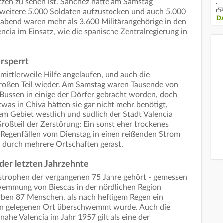
ätzen zu sehen ist. Sánchez hatte am Samstag
 weitere 5.000 Soldaten aufzustocken und auch 5.000
D
gabend waren mehr als 3.600 Militärangehörige in den
cia im Einsatz, wie die spanische Zentralregierung in
rsperrt
t mittlerweile Hilfe angelaufen, und auch die
roßen Teil wieder. Am Samstag waren Tausende von
n Bussen in einige der Dörfer gebracht worden, doch
was in Chiva hätten sie gar nicht mehr benötigt,
em Gebiet westlich und südlich der Stadt Valencia
Großteil der Zerstörung: Ein sonst eher trockenes
n Regenfällen vom Dienstag in einen reißenden Strom
durch mehrere Ortschaften gerast.
er letzten Jahrzehnte
trophen der vergangenen 75 Jahre gehört - gemessen
hwemmung von Biescas in der nördlichen Region
rben 87 Menschen, als nach heftigem Regen ein
en gelegenen Ort überschwemmt wurde. Auch die
he Valencia im Jahr 1957 gilt als eine der