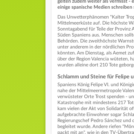
gelten zudem weiter als vermisst - ei
einige spanische Medien schreiben s
Das Unwetterphänomen "Kalter Tropf
Mittelmeerküste auf. Die höchste Wa
Sonntagabend für Teile der Provinz 
Süden Spaniens aus. Menschen sollt
Behörden. Die zweithöchste Warnstuf
unter anderem in der nördlichen Pro
könnten. Am Dienstag, als Aemet zu
über der Region Valencia wüteten, h
wurden alleine dort 210 Tote geborg
Schlamm und Steine für Felipe u
Spaniens König Felipe VI. und Königi
nahe der Mittelmeermetropole Valen
verwüsteter Orte Trost spenden - un
Katastrophe mit mindestens 217 Tote
kam vielen der Akt von Solidarität o
aufgebrachte Einwohner sogar Schla
Regierungschef Pedro Sánchez und d
begleitet wurde. Andere riefen "Mörd
packt mit an", wie in den TV-Übertr