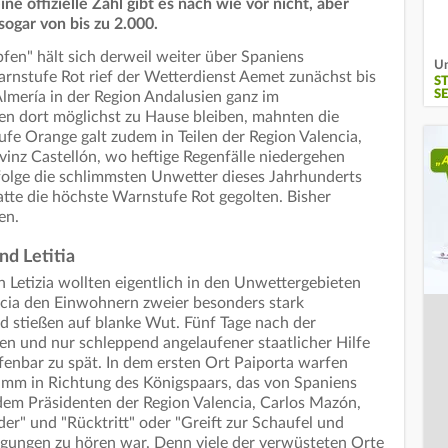
ne offizielle Zahl gibt es nach wie vor nicht, aber
ogar von bis zu 2.000.
en" hält sich derweil weiter über Spaniens
Un
rnstufe Rot rief der Wetterdienst Aemet zunächst bis
S
S
Almería in der Region Andalusien ganz im
en dort möglichst zu Hause bleiben, mahnten die
e Orange galt zudem in Teilen der Region Valencia,
vinz Castellón, wo heftige Regenfälle niedergehen
folge die schlimmsten Unwetter dieses Jahrhunderts
atte die höchste Warnstufe Rot gegolten. Bisher
en.
nd Letitia
n Letizia wollten eigentlich in den Unwettergebieten
cia den Einwohnern zweier besonders stark
d stießen auf blanke Wut. Fünf Tage nach der
n und nur schleppend angelaufener staatlicher Hilfe
ffenbar zu spät. In dem ersten Ort Paiporta warfen
mm in Richtung des Königspaars, das von Spaniens
em Präsidenten der Region Valencia, Carlos Mazón,
er" und "Rücktritt" oder "Greift zur Schaufel und
agungen zu hören war. Denn viele der verwüsteten Orte