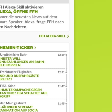
FH Alexa-Skill aktivieren
LEXA, ÖFFNE FFH
mmer die neuesten News auf dem
mart-Speaker:
Alexa, frage FFH nach
en Nachrichten
.
FFH ALEXA-SKILL
HEMEN-TICKER
Unpünktliche Bahn
12:39
INISTER WILL
ONUSZAHLUNGEN AN BAHN-
IELE KOPPELN
Frankfurter Flughafen
12:21
IND UND BUSFAHRGÄSTE
ERLETZT
FIFA-Krise
11:47
CHMUTZKAMPAGNE GEGEN
NFANTINO? FIFA SCHALTET AUF
NGRIFF
 den Main gestürzt
11:45
5-JÄHRIGER STREAMT
EANIMATION AUF SOCIA