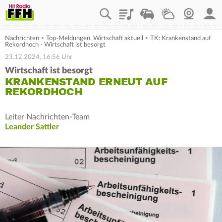
Playlist
Staupilot
Wetter
Webcam
Mein
Nachrichten
>
Top-Meldungen
,
Wirtschaft aktuell
>
TK: Krankenstand auf
Rekordhoch - Wirtschaft ist besorgt
23.12.2024, 16:56 Uhr
Wirtschaft ist besorgt
KRANKENSTAND ERNEUT AUF
REKORDHOCH
Leiter Nachrichten-Team
Leander Sattler