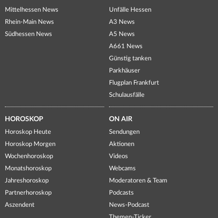
Mittelhessen News
Unfälle Hessen
Rhein-Main News
A3 News
Südhessen News
A5 News
A661 News
Günstig tanken
Parkhäuser
Flugplan Frankfurt
Schulausfälle
HOROSKOP
ON AIR
Horoskop Heute
Sendungen
Horoskop Morgen
Aktionen
Wochenhoroskop
Videos
Monatshoroskop
Webcams
Jahreshoroskop
Moderatoren & Team
Partnerhoroskop
Podcasts
Aszendent
News-Podcast
Themen-Ticker