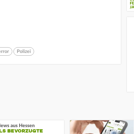
F
J
error
Polizei
ews aus Hessen
ALS BEVORZUGTE