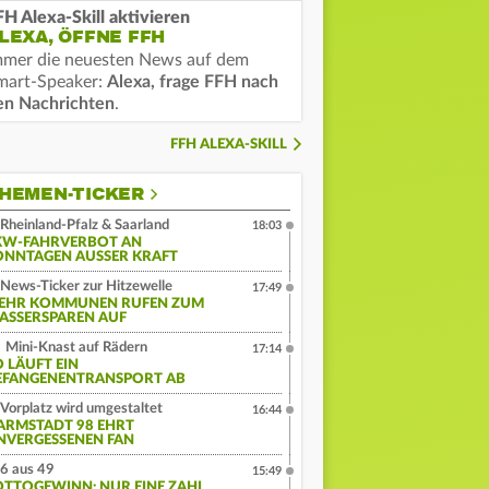
FH Alexa-Skill aktivieren
LEXA, ÖFFNE FFH
mmer die neuesten News auf dem
mart-Speaker:
Alexa, frage FFH nach
en Nachrichten
.
FFH ALEXA-SKILL
HEMEN-TICKER
Rheinland-Pfalz & Saarland
18:03
KW-FAHRVERBOT AN
ONNTAGEN AUSSER KRAFT
News-Ticker zur Hitzewelle
17:49
EHR KOMMUNEN RUFEN ZUM
ASSERSPAREN AUF
Mini-Knast auf Rädern
17:14
O LÄUFT EIN
EFANGENENTRANSPORT AB
Vorplatz wird umgestaltet
16:44
ARMSTADT 98 EHRT
NVERGESSENEN FAN
6 aus 49
15:49
OTTOGEWINN: NUR EINE ZAHL