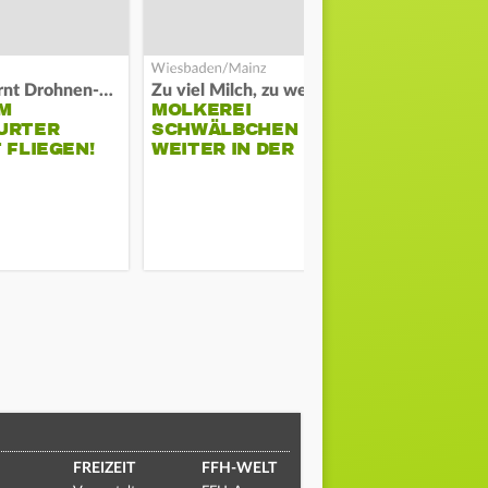
Polizei warnt Drohnen-Besitzer
Zu viel Milch, zu wenig Abnehme
M
MOLKEREI
STADTRAT
URTER
SCHWÄLBCHEN
WIEDER F
 FLIEGEN!
WEITER IN DER
SCHLAGZE
KRISE
FREIZEIT
FFH-WELT