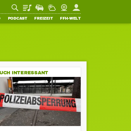
Playlist
Staupilot
Wetter
Webcam
Mein FFH
O
PODCAST
FREIZEIT
FFH-WELT
UCH INTERESSANT