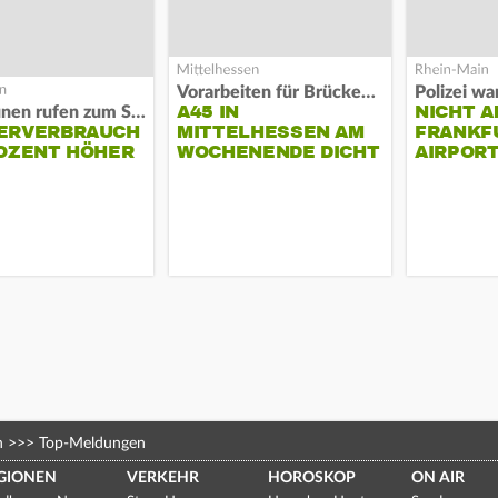
Vorarbeiten für Brücken-Neubau
A45 IN
NICHT A
Kommunen rufen zum Sparen auf
ERVERBRAUCH
MITTELHESSEN AM
FRANKF
OZENT HÖHER
WOCHENENDE DICHT
AIRPORT
n
>>>
Top-Meldungen
GIONEN
VERKEHR
HOROSKOP
ON AIR