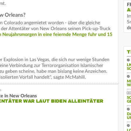
mt.
F
A
w Orleans?
I
S
n Colorado angemietet worden - über die gleiche
d
 der Attentäter von New Orleans seinen Pick-up-Truck
m Neujahrsmorgen in eine feiernde Menge fuhr und 15
T
 Explosion in Las Vegas, die sich nur wenige Stunden
 eine Verbindung zur Terrororganisation Islamischer
L
S
s zu geben scheine, habe man bislang keine Anzeichen.
solierten Vorfall handelt", sagte McMahill.
M
W
te in New Orleans
S
NTÄTER WAR LAUT BIDEN ALLEINTÄTER
G
D
U
L