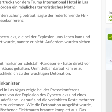
ertrucks vor dem Trump International Hotel in Las
örden ein mögliches terroristisches Motiv.
Ex
Untersuchung betraut, sagte der federführende FBI-
V
essekonferenz.
G
bertrucks, die bei der Explosion ums Leben kam und
iert wurde, nannte er nicht. Außerdem wurden sieben
it markanter Edelstahl-Karosserie - hatte direkt vor
unkbaus gehalten. Unmittelbar darauf kam es zu
hließlich zu der wuchtigen Detonation.
inkanister
ei in Las Vegas zeigte bei der Pressekonferenz
a von der Explosion des Cybertrucks und eines
adefläche - darauf sind die verkohlten Reste mehrerer
r zu erkennen. Wie die Detonation ausgelöst wurde,
 löschende Elektroauto brannte komplett aus. Das