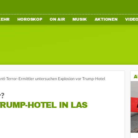
KEHR
HOROSKOP
ON AIR
MUSIK
AKTIONEN
VIDE
A
Anti-Terror-Ermittler untersuchen Explosion vor Trump-Hotel
r?
RUMP-HOTEL IN LAS