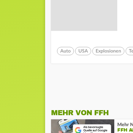
Auto
USA
Explosionen
T
MEHR VON FFH
Mehr N
FFH 