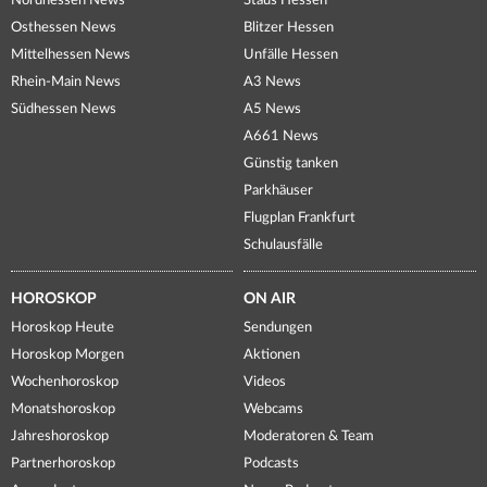
Nordhessen News
Staus Hessen
Osthessen News
Blitzer Hessen
Mittelhessen News
Unfälle Hessen
Rhein-Main News
A3 News
Südhessen News
A5 News
A661 News
Günstig tanken
Parkhäuser
Flugplan Frankfurt
Schulausfälle
HOROSKOP
ON AIR
Horoskop Heute
Sendungen
Horoskop Morgen
Aktionen
Wochenhoroskop
Videos
Monatshoroskop
Webcams
Jahreshoroskop
Moderatoren & Team
Partnerhoroskop
Podcasts