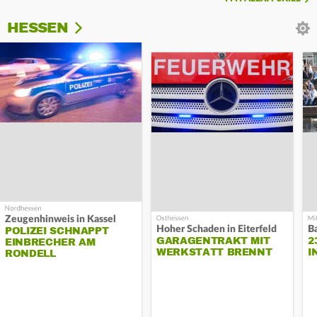
HESSEN
Zeugenhinweis in Kassel
Hoher Schaden in Eiterfeld
B
POLIZEI SCHNAPPT
GARAGENTRAKT MIT
2
EINBRECHER AM
WERKSTATT BRENNT
I
RONDELL