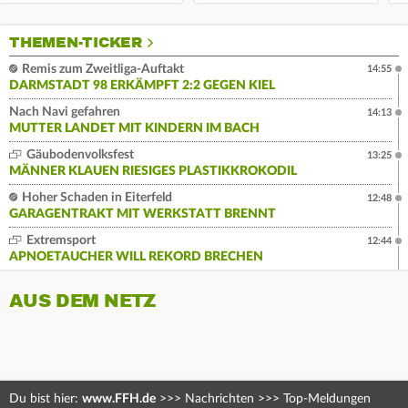
THEMEN-TICKER
Remis zum Zweitliga-Auftakt
14:55
DARMSTADT 98 ERKÄMPFT 2:2 GEGEN KIEL
Nach Navi gefahren
14:13
MUTTER LANDET MIT KINDERN IM BACH
Gäubodenvolksfest
13:25
MÄNNER KLAUEN RIESIGES PLASTIKKROKODIL
Hoher Schaden in Eiterfeld
12:48
GARAGENTRAKT MIT WERKSTATT BRENNT
Extremsport
12:44
APNOETAUCHER WILL REKORD BRECHEN
AUS DEM NETZ
Du bist hier:
www.FFH.de
>>>
Nachrichten
>>>
Top-Meldungen