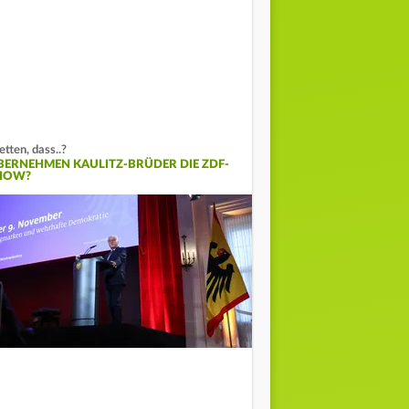
tten, dass..?
BERNEHMEN KAULITZ-BRÜDER DIE ZDF-
HOW?