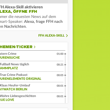
FH Alexa-Skill aktivieren
LEXA, ÖFFNE FFH
mmer die neuesten News auf dem
mart-Speaker:
Alexa, frage FFH nach
en Nachrichten
.
FFH ALEXA-SKILL
HEMEN-TICKER
stern Crime
01:00
PURENSUCHE
Fußball News täglich
00:21
TAMMPLATZ
True Crime Podcast
00:05
PURENELEMENTE ORIGINAL
Klaas Heufer-Umlauf
00:01
AYWATCH BERLIN
Wahre Liebesgeschichten
00:01
RUE LOVE