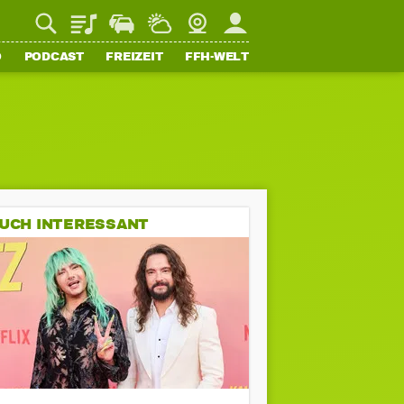
Playlist
Staupilot
Wetter
Webcam
Mein FFH
O
PODCAST
FREIZEIT
FFH-WELT
UCH INTERESSANT