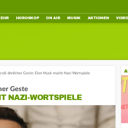
KEHR
HOROSKOP
ON AIR
MUSIK
AKTIONEN
VIDE
A
gruß-ähnlicher Geste: Elon Musk macht Nazi-Wortspiele
her Geste
T NAZI-WORTSPIELE