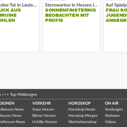
Fassungslos-Tat in Lauterbach
Sternwarten in Hessen laden ein
UCK AUS
SONNENFINSTERNIS
FRAU S
DRUINE
BEOBACHTEN MIT
JUGEND
OHLEN
PROFIS
ANGEGR
HABEN
n
>>>
Top-Meldungen
GIONEN
VERKEHR
HOROSKOP
ON AIR
dhessen News
Staus Hessen
Horoskop Heute
Sendungen
hessen News
Blitzer Hessen
Horoskop Morgen
Aktionen
telhessen News
Unfälle Hessen
Wochenhoroskop
Videos