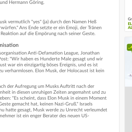
 und Hermann Göring.
Gr
Musk vermutlich "yes" (ja) durch den Namen Heß
E
rwürfen." Ans Ende setzte er ein Emoji, der Tränen
A
he Reaktion auf die Empörung nach seiner Geste.
nisation
organisation Anti-Defamation League, Jonathan
Post: "Wir haben es Hunderte Male gesagt und wir
t war ein einzigartig böses Ereignis, und es ist
u verharmlosen. Elon Musk, der Holocaust ist kein
ach der Aufregung um Musks Auftritt nach der
heit in diesen unruhigen Zeiten angemahnt und zu
eben: "Es scheint, dass Elon Musk in einem Moment
Geste gemacht hat, keinen Nazi-Gruß." Israels
hu hatte gesagt, Musk werde zu Unrecht verleumdet
rnehmer ist ein enger Berater des neuen US-