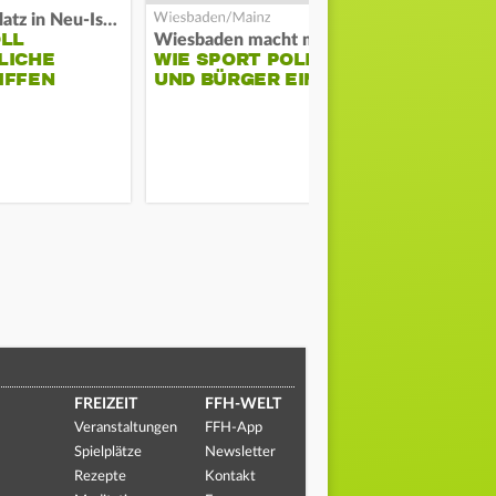
Auf Spielplatz in Neu-Isenburg
OLL
COACH KO
Wiesbaden macht mobil
LICHE
WIE SPORT POLIZEI
WILL ERS
IFFEN
UND BÜRGER EINT
STABILITÄ
FREIZEIT
FFH-WELT
Veranstaltungen
FFH-App
Spielplätze
Newsletter
Rezepte
Kontakt