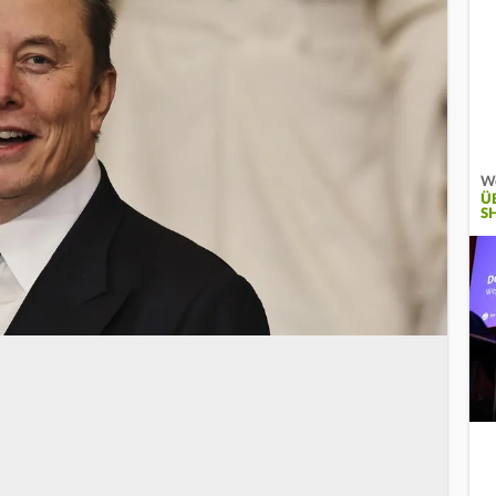
We
Ü
S