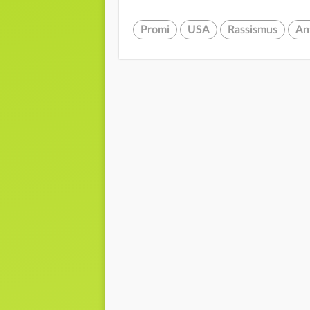
Promi
USA
Rassismus
An