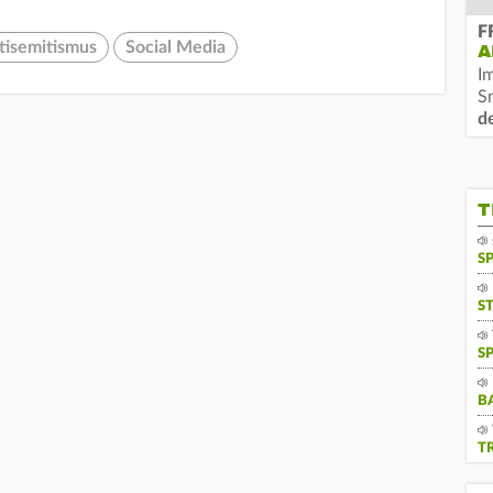
F
tisemitismus
Social Media
A
I
S
d
T
S
S
S
B
T