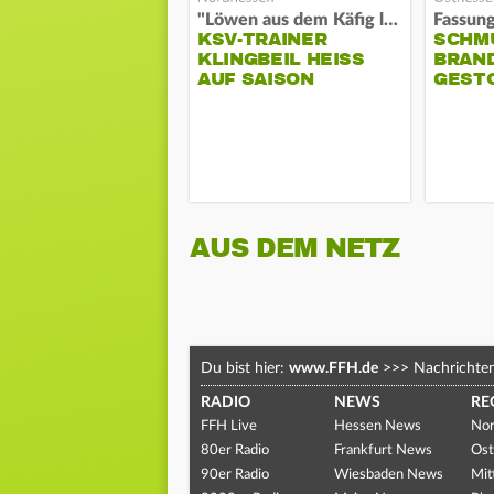
"Löwen aus dem Käfig lassen"
KSV-TRAINER
SCHM
KLINGBEIL HEISS A
BRAN
UF SAISON
GEST
AUS DEM NETZ
Du bist hier:
www.FFH.de
>>>
Nachrichte
RADIO
NEWS
RE
FFH Live
Hessen News
Nor
80er Radio
Frankfurt News
Ost
90er Radio
Wiesbaden News
Mit