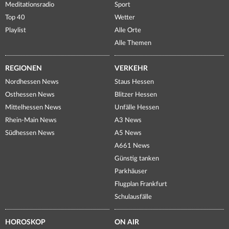
Meditationsradio
Sport
Top 40
Wetter
Playlist
Alle Orte
Alle Themen
REGIONEN
VERKEHR
Nordhessen News
Staus Hessen
Osthessen News
Blitzer Hessen
Mittelhessen News
Unfälle Hessen
Rhein-Main News
A3 News
Südhessen News
A5 News
A661 News
Günstig tanken
Parkhäuser
Flugplan Frankfurt
Schulausfälle
HOROSKOP
ON AIR