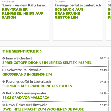
"Löwen aus dem Käfig lassen"
Fassungslos-Tat in Lauterbach
KSV-TRAINER
SCHMUCK AUS
S
KLINGBEIL HEISS AUF S
BRANDRUINE
B
AISON
GESTOHLEN
P
THEMEN-TICKER
Innere Sicherheit
20:01
SPRENGSTOFF-DROHNE IN LEIPZIG: SEMTEX IM SPIEL
Schwarze Rauchwolke
19:43
GROSSBRAND IN GERNSHEIM
Fassungslos-Tat in Lauterbach
19:25
SCHMUCK AUS BRANDRUINE GESTOHLEN
Rekord-Wassertemperatur
18:29
33,02 GRAD VOR MALLORCA
News-Ticker zur Hitzewelle
17:49
DWD: HITZE MACHT ZUM WOCHENENDE PAUSE