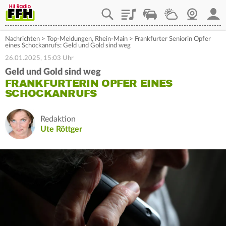
Playlist
Staupilot
Wetter
Webcam
Mein
Nachrichten
>
Top-Meldungen
,
Rhein-Main
>
Frankfurter Seniorin Opfer
eines Schockanrufs: Geld und Gold sind weg
26.01.2025, 15:03 Uhr
Geld und Gold sind weg
FRANKFURTERIN OPFER EINES
SCHOCKANRUFS
Redaktion
Ute Röttger