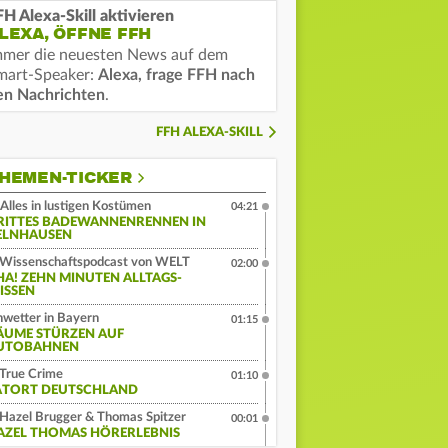
FH Alexa-Skill aktivieren
LEXA, ÖFFNE FFH
mmer die neuesten News auf dem
mart-Speaker:
Alexa, frage FFH nach
en Nachrichten
.
FFH ALEXA-SKILL
HEMEN-TICKER
Alles in lustigen Kostümen
04:21
RITTES BADEWANNENRENNEN IN
ELNHAUSEN
Wissenschaftspodcast von WELT
02:00
HA! ZEHN MINUTEN ALLTAGS-
ISSEN
wetter in Bayern
01:15
ÄUME STÜRZEN AUF
UTOBAHNEN
True Crime
01:10
ATORT DEUTSCHLAND
Hazel Brugger & Thomas Spitzer
00:01
AZEL THOMAS HÖRERLEBNIS