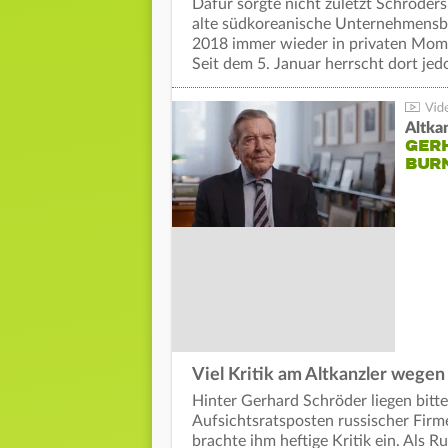
Dafür sorgte nicht zuletzt Schröder
alte südkoreanische Unternehmensber
2018 immer wieder in privaten Mome
Seit dem 5. Januar herrscht dort je
Altkan
GERH
BUR
Viel Kritik am Altkanzler wege
Hinter Gerhard Schröder liegen bitte
Aufsichtsratsposten russischer Fi
brachte ihm heftige Kritik ein. Als 