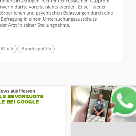
hundertprozentigen Tochter der russischen Gazprom.
erin dürfte vorerst nichts werden. Er sei "weder
 körperlichen und psychischen Belastungen durch eine
 – Befragung in einem Untersuchungsausschuss
der Arzt in seiner Stellungnahme.
Klinik
Bundespolitik
ews aus Hessen
ALS BEVORZUGTE
LE BEI GOOGLE