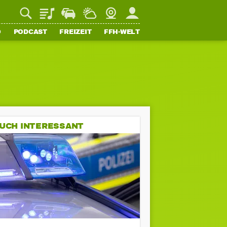
Playlist
Staupilot
Wetter
Webcam
Mein FFH
O
PODCAST
FREIZEIT
FFH-WELT
UCH INTERESSANT