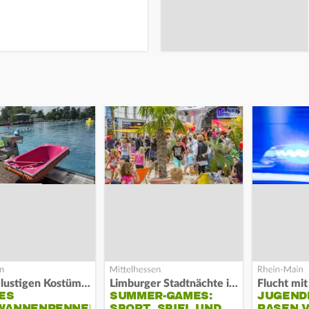
Alles in lustigen Kostümen
Limburger Stadtnächte im Sand
ES
SUMMER-GAMES:
JUGEND
WANNENRENNEN
SPORT, SPIEL UND
RASEN 