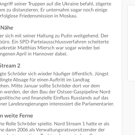
griff seiner Truppen auf die Ukraine befahl, zögerte
ihm zu distanzieren. Er unternahm sogar noch einige
folglose Friedensmission in Moskau.
-Nähe
 er sich mit seiner Haltung zu Putin weitgehend. Der
rbüro. Ein SPD-Parteiausschlussverfahren scheiterte
sekretär Matthias Miersch war sogar wieder bei
angenen April in Hannover dabei.
Stream 2
te Schröder sich wieder häufiger öffentlich. Jüngst
ingte Absage für einen Auftritt im Landtag
n. Mitte Januar sollte Schröder dort vor dem
 werden, der den Bau der Ostsee-Gaspipeline Nord
olitische und finanzielle Einfluss Russlands auf das
r Landesregierungen interessiert die Parlamentarier.
n weite Ferne
e Rolle Schröder spielte. Nord Stream 1 hatte er als
ine dann 2006 als Verwaltungsratsvorsitzender der