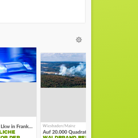
Flucht mit Lkw in Frankfurt
LICHE
Auf 20.000 Quadratmetern
VOR DER
WALDBRAND BEI BAD
SO LÄUFT 