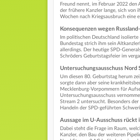
Freund nennt, im Februar 2022 den An
der frühere Kanzler lange, sich von 
Wochen nach Kriegsausbruch eine er
Konsequenzen wegen Russland
Im politischen Deutschland isolierte
Bundestag strich ihm sein Altkanzle
allerdings. Der heutige SPD-General
Schröders Geburtstagsfeier im verg
Untersuchungsausschuss Nord 
Um diesen 80. Geburtstag herum zeig
sorgte dann aber seine krankheitsbed
Mecklenburg-Vorpommern für Aufsehe
Untersuchungsausschuss vernommen
Stream 2 untersucht. Besonders der p
Handeln der SPD-geführten Schwerine
Aussage im U-Ausschuss rückt i
Dabei steht die Frage im Raum, welch
Kanzler, den Bau der weiteren Pipel