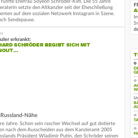
s fünfte Ehefrau Soyeon Schröder-Kim. Die 55 Jahre
F
aterin setzte den Altkanzler seit der Eheschließung
A
nten auf dem sozialen Netzwerk Instagram in Szene.
I
doch Sendepause.
S
d
zler erkrankt:
ARD SCHRÖDER BEGIBT SICH MIT
NOUT…
T
D
G
A
W
Un
B
A
n Russland-Nähe
T
re Jahre. Schon sein rascher Wechsel auf gut dotierte
rmen nach dem Ausscheiden aus dem Kanzleramt 2005
H
Russlands Präsident Wladimir Putin, den Schröder seinen