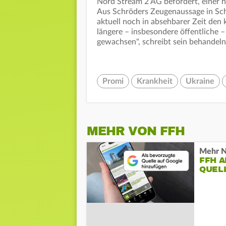
Nord Stream 2 AG befördert, einer 
Aus Schröders Zeugenaussage in Schw
aktuell noch in absehbarer Zeit den
längere – insbesondere öffentliche
gewachsen", schreibt sein behandeln
Promi
Krankheit
Ukraine
MEHR VON FFH
Mehr N
FFH 
QUEL