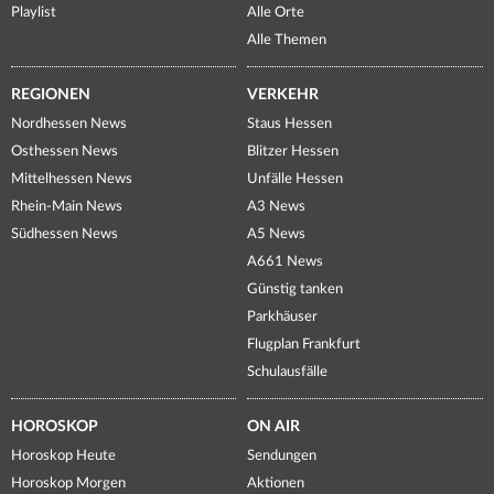
Playlist
Alle Orte
Alle Themen
REGIONEN
VERKEHR
Nordhessen News
Staus Hessen
Osthessen News
Blitzer Hessen
Mittelhessen News
Unfälle Hessen
Rhein-Main News
A3 News
Südhessen News
A5 News
A661 News
Günstig tanken
Parkhäuser
Flugplan Frankfurt
Schulausfälle
HOROSKOP
ON AIR
Horoskop Heute
Sendungen
Horoskop Morgen
Aktionen