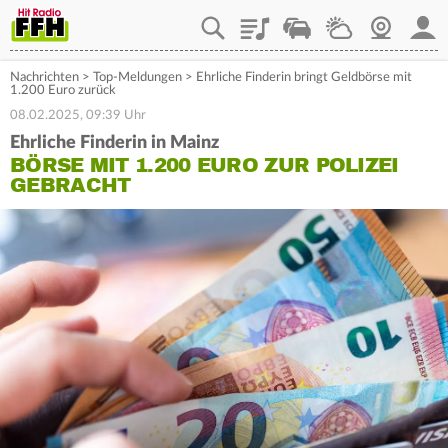
Playlist
Staupilot
Wetter
Webcam
Mein
Nachrichten
>
Top-Meldungen
>
Ehrliche Finderin bringt Geldbörse mit
1.200 Euro zurück
08.02.2025, 09:39 Uhr
Ehrliche Finderin in Mainz
BÖRSE MIT 1.200 EURO ZUR POLIZEI
GEBRACHT