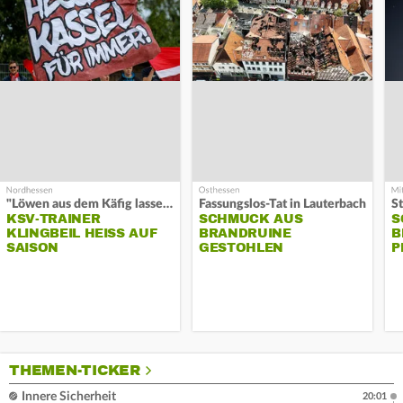
"Löwen aus dem Käfig lassen"
Fassungslos-Tat in Lauterbach
KSV-TRAINER
SCHMUCK AUS
S
KLINGBEIL HEISS AUF S
BRANDRUINE
B
AISON
GESTOHLEN
P
THEMEN-TICKER
Innere Sicherheit
20:01