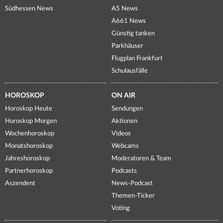
Südhessen News
A5 News
A661 News
Günstig tanken
Parkhäuser
Flugplan Frankfurt
Schulausfälle
HOROSKOP
ON AIR
Horoskop Heute
Sendungen
Horoskop Morgen
Aktionen
Wochenhoroskop
Videos
Monatshoroskop
Webcams
Jahreshoroskop
Moderatoren & Team
Partnerhoroskop
Podcasts
Aszendent
News-Podcast
Themen-Ticker
Voting