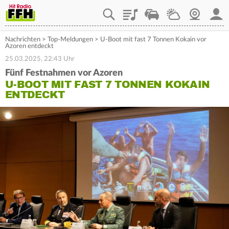
Playlist
Staupilot
Wetter
Webcam
Mein
Nachrichten
>
Top-Meldungen
>
U-Boot mit fast 7 Tonnen Kokain vor
Azoren entdeckt
25.03.2025, 22:43 Uhr
Fünf Festnahmen vor Azoren
U-BOOT MIT FAST 7 TONNEN KOKAIN
ENTDECKT