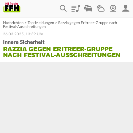
Playlist
Staupilot
Wetter
Webcam
Mein
Nachrichten
>
Top-Meldungen
>
Razzia gegen Eritreer-Gruppe nach
Festival-Ausschreitungen
26.03.2025, 13:39 Uhr
Innere Sicherheit
RAZZIA GEGEN ERITREER-GRUPPE
NACH FESTIVAL-AUSSCHREITUNGEN