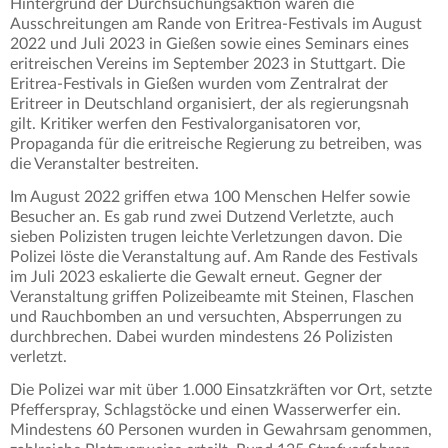
Hintergrund der Durchsuchungsaktion waren die
Ausschreitungen am Rande von Eritrea-Festivals im August
2022 und Juli 2023 in Gießen sowie eines Seminars eines
eritreischen Vereins im September 2023 in Stuttgart. Die
Eritrea-Festivals in Gießen wurden vom Zentralrat der
Eritreer in Deutschland organisiert, der als regierungsnah
gilt. Kritiker werfen den Festivalorganisatoren vor,
Propaganda für die eritreische Regierung zu betreiben, was
die Veranstalter bestreiten.
Im August 2022 griffen etwa 100 Menschen Helfer sowie
Besucher an. Es gab rund zwei Dutzend Verletzte, auch
sieben Polizisten trugen leichte Verletzungen davon. Die
Polizei löste die Veranstaltung auf. Am Rande des Festivals
im Juli 2023 eskalierte die Gewalt erneut. Gegner der
Veranstaltung griffen Polizeibeamte mit Steinen, Flaschen
und Rauchbomben an und versuchten, Absperrungen zu
durchbrechen. Dabei wurden mindestens 26 Polizisten
verletzt.
Die Polizei war mit über 1.000 Einsatzkräften vor Ort, setzte
Pfefferspray, Schlagstöcke und einen Wasserwerfer ein.
Mindestens 60 Personen wurden in Gewahrsam genommen,