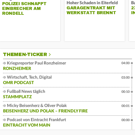
Hoher Schaden in Eiterfeld
B
POLIZEI SCHNAPPT
GARAGENTRAKT MIT
2
EINBRECHER AM
WERKSTATT BRENNT
I
RONDELL
THEMEN-TICKER
Kriegsreporter Paul Ronzheimer
04:00
RONZHEIMER
Wirtschaft, Tech, Digital
03:00
OMR PODCAST
Fußball News täglich
00:10
STAMMPLATZ
Micky Beisenherz & Oliver Polak
00:01
BEISENHERZ UND POLAK – FRIENDLY FIRE
Podcast von Eintracht Frankfurt
00:00
EINTRACHT VOM MAIN