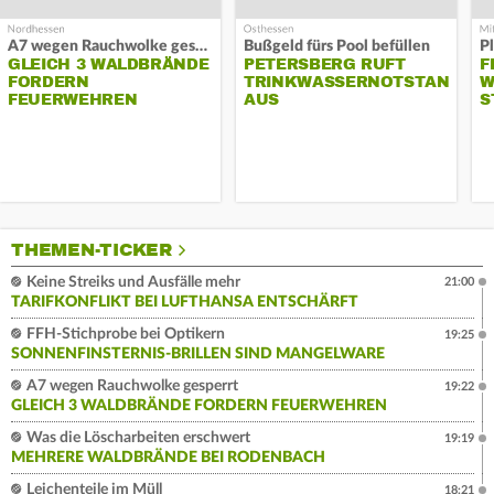
A7 wegen Rauchwolke gesperrt
Bußgeld fürs Pool befüllen
GLEICH 3 WALDBRÄNDE
PETERSBERG RUFT
F
FORDERN
TRINKWASSERNOTSTAND
W
FEUERWEHREN
AUS
S
THEMEN-TICKER
Keine Streiks und Ausfälle mehr
21:00
TARIFKONFLIKT BEI LUFTHANSA ENTSCHÄRFT
FFH-Stichprobe bei Optikern
19:25
SONNENFINSTERNIS-BRILLEN SIND MANGELWARE
A7 wegen Rauchwolke gesperrt
19:22
GLEICH 3 WALDBRÄNDE FORDERN FEUERWEHREN
Was die Löscharbeiten erschwert
19:19
MEHRERE WALDBRÄNDE BEI RODENBACH
Leichenteile im Müll
18:21