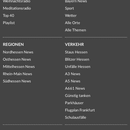
Weihnachtsradio
Bayern News
Meditationsradio
Sport
Top 40
Wetter
Playlist
Alle Orte
Alle Themen
REGIONEN
VERKEHR
Nordhessen News
Staus Hessen
Osthessen News
Blitzer Hessen
Mittelhessen News
Unfälle Hessen
Rhein-Main News
A3 News
Südhessen News
A5 News
A661 News
Günstig tanken
Parkhäuser
Flugplan Frankfurt
Schulausfälle