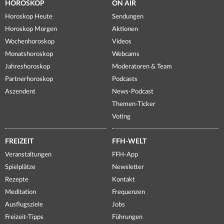
HOROSKOP
ON AIR
Horoskop Heute
Sendungen
Horoskop Morgen
Aktionen
Wochenhoroskop
Videos
Monatshoroskop
Webcams
Jahreshoroskop
Moderatoren & Team
Partnerhoroskop
Podcasts
Aszendent
News-Podcast
Themen-Ticker
Voting
FREIZEIT
FFH-WELT
Veranstaltungen
FFH-App
Spielplätze
Newsletter
Rezepte
Kontakt
Meditation
Frequenzen
Ausflugsziele
Jobs
Freizeit-Tipps
Führungen