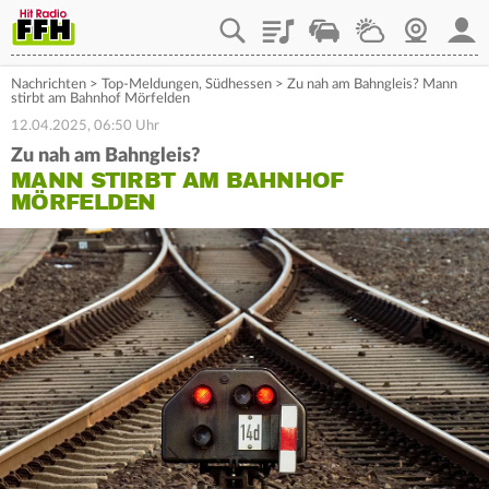
Playlist
Staupilot
Wetter
Webcam
Mein
Nachrichten
>
Top-Meldungen
,
Südhessen
>
Zu nah am Bahngleis? Mann
stirbt am Bahnhof Mörfelden
12.04.2025, 06:50 Uhr
Zu nah am Bahngleis?
MANN STIRBT AM BAHNHOF
MÖRFELDEN