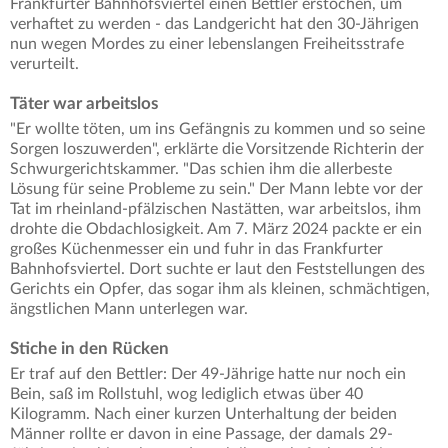
Frankfurter Bahnhofsviertel einen Bettler erstochen, um
verhaftet zu werden - das Landgericht hat den 30-Jährigen
nun wegen Mordes zu einer lebenslangen Freiheitsstrafe
verurteilt.
Täter war arbeitslos
"Er wollte töten, um ins Gefängnis zu kommen und so seine
Sorgen loszuwerden", erklärte die Vorsitzende Richterin der
Schwurgerichtskammer. "Das schien ihm die allerbeste
Lösung für seine Probleme zu sein." Der Mann lebte vor der
Tat im rheinland-pfälzischen Nastätten, war arbeitslos, ihm
drohte die Obdachlosigkeit. Am 7. März 2024 packte er ein
großes Küchenmesser ein und fuhr in das Frankfurter
Bahnhofsviertel. Dort suchte er laut den Feststellungen des
Gerichts ein Opfer, das sogar ihm als kleinen, schmächtigen,
ängstlichen Mann unterlegen war.
Stiche in den Rücken
Er traf auf den Bettler: Der 49-Jährige hatte nur noch ein
Bein, saß im Rollstuhl, wog lediglich etwas über 40
Kilogramm. Nach einer kurzen Unterhaltung der beiden
Männer rollte er davon in eine Passage, der damals 29-