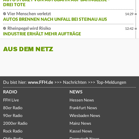
AUTO STÜRZT VON AUTOBAHN AUF BAHNGLEISE -
DREI TOTE
Vier Menschen verletzt
14:29
AUTOS BRENNEN NACH UNFALL BEI STEINAU AUS
Rheinpegel wird Risiko
12:42
INDUSTRIE ERHÄLT MEHR AUFTRÄGE
AUS DEM NETZ
Du bist hier:
www.FFH.de
>>>
Nachrichten
>>>
Top-Meldungen
RADIO
NEWS
FFH Live
Hessen News
80er Radio
Frankfurt News
90er Radio
Wiesbaden News
2000er Radio
Mainz News
Rock Radio
Kassel News