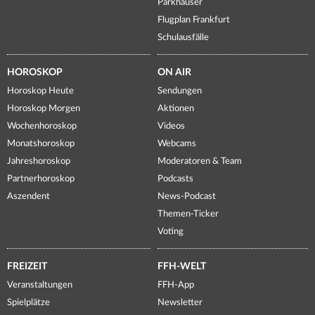
Parkhäuser
Flugplan Frankfurt
Schulausfälle
HOROSKOP
ON AIR
Horoskop Heute
Sendungen
Horoskop Morgen
Aktionen
Wochenhoroskop
Videos
Monatshoroskop
Webcams
Jahreshoroskop
Moderatoren & Team
Partnerhoroskop
Podcasts
Aszendent
News-Podcast
Themen-Ticker
Voting
FREIZEIT
FFH-WELT
Veranstaltungen
FFH-App
Spielplätze
Newsletter