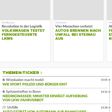
Revolution in der Logistik
Vier Menschen verletzt
A
VOLKSWAGEN TESTET
AUTOS BRENNEN NACH
F
FERNGESTEUERTE
UNFALL BEI STEINAU
E
LKWS
AUS
N
THEMEN-TICKER
Wiesbaden macht mobil
15:05
WIE SPORT POLIZEI UND BÜRGER EINT
Spitzentreffen in Bonn
14:52
NIEDRIGWASSER: MINISTER ERWÄGT AUFHEBUNG
VON LKW-FAHRVERBOT
Unfälle
14:38