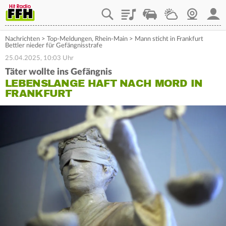
Playlist
Staupilot
Wetter
Webcam
Mein
Nachrichten
>
Top-Meldungen
,
Rhein-Main
>
Mann sticht in Frankfurt
Bettler nieder für Gefängnisstrafe
25.04.2025, 10:03 Uhr
Täter wollte ins Gefängnis
LEBENSLANGE HAFT NACH MORD IN
FRANKFURT