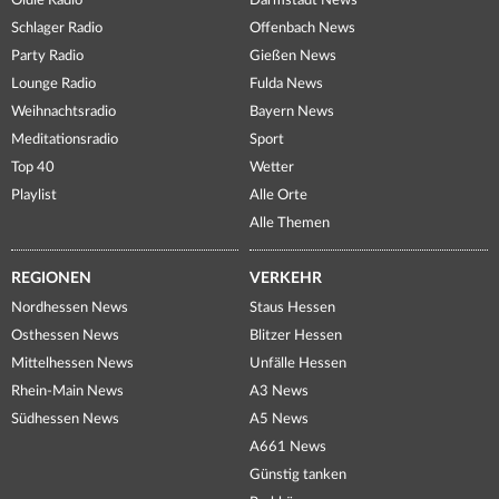
Oldie Radio
Darmstadt News
Schlager Radio
Offenbach News
Party Radio
Gießen News
Lounge Radio
Fulda News
Weihnachtsradio
Bayern News
Meditationsradio
Sport
Top 40
Wetter
Playlist
Alle Orte
Alle Themen
REGIONEN
VERKEHR
Nordhessen News
Staus Hessen
Osthessen News
Blitzer Hessen
Mittelhessen News
Unfälle Hessen
Rhein-Main News
A3 News
Südhessen News
A5 News
A661 News
Günstig tanken